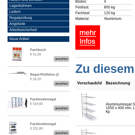
Böden:
4
Lagerbühnen
Feldlast:
800 kg
Leitern
Fachlast:
120 kg
Regalprüfung
Material:
Aluminium
Angebote
Arbeitssicherheit
Neue Artikel
Fachbuch
€ 51,00
„Regalprüfung nach DIN
ansehen
EN 15635“
Zu diesem 
Regal-Prüflehre (2
€ 24,20
Stück)
Vorschaubild
Bezeichnung
ansehen
Fachbodenregal
€ 519,83
Aluminiumregal S
Stecksystem MultiPlus
1650 x 400 mm, Lä
ansehen
2,25 Meter breit
kg
Fachbodenregal
€ 231,80
Stecksystem MultiPlus
ansehen