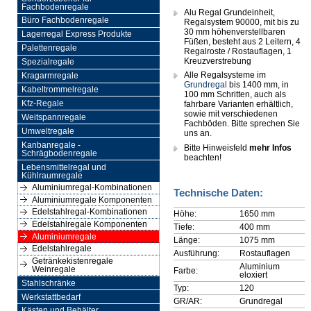
Fachbodenregale
Alu Regal Grundeinheit,
Büro Fachbodenregale
Regalsystem 90000, mit bis zu
30 mm höhenverstellbaren
Lagerregal Express Produkte
Füßen, besteht aus 2 Leitern, 4
Palettenregale
Regalroste / Rostauflagen, 1
Kreuzverstrebung
Spezialregale
Alle Regalsysteme im
Kragarmregale
Grundregal
bis 1400 mm, in
Kabeltrommelregale
100 mm Schritten, auch als
Kfz-Regale
fahrbare Varianten erhältlich,
sowie mit verschiedenen
Weitspannregale
Fachböden. Bitte sprechen Sie
Umweltregale
uns an.
Kanbanregale -
Bitte Hinweisfeld
mehr Infos
Schrägbodenregale
beachten!
Lebensmittelregal und
Kühlraumregale
Aluminiumregal-Kombinationen
Technische Daten:
Aluminiumregale Komponenten
Edelstahlregal-Kombinationen
Höhe:
1650 mm
Edelstahlregale Komponenten
Tiefe:
400 mm
Aluminiumregale
Länge:
1075 mm
Edelstahlregale
Ausführung:
Rostauflagen
Getränkekistenregale
Aluminium
Weinregale
Farbe:
eloxiert
Stahlschränke
Typ:
120
Werkstattbedarf
GR/AR:
Grundregal
Kästen und Behälter