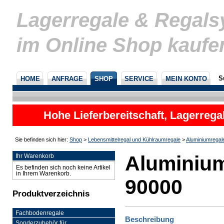
Lagerregale & Regal
im Online Shop kaufe
S
HOME
ANFRAGE
SHOP
SERVICE
MEIN KONTO
Hohe Lieferbereitschaft, Lagerrega
nicht
Sie befinden sich hier:
Shop
>
Lebensmittelregal und Kühlraumregale
>
Aluminiumregal
Aluminium
Ihr Warenkorb
Es befinden sich noch keine Artikel
in Ihrem Warenkorb.
90000
Produktverzeichnis
Fachbodenregale
Beschreibung
Sonderzubehör für