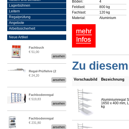
Böden:
4
Lagerbühnen
Feldlast:
800 kg
Leitern
Fachlast:
120 kg
Regalprüfung
Material:
Aluminium
Angebote
Arbeitssicherheit
Neue Artikel
Fachbuch
€ 51,00
„Regalprüfung nach DIN
ansehen
EN 15635“
Zu diesem 
Regal-Prüflehre (2
€ 24,20
Stück)
Vorschaubild
Bezeichnung
ansehen
Fachbodenregal
€ 519,83
Aluminiumregal S
Stecksystem MultiPlus
1650 x 400 mm, Lä
ansehen
2,25 Meter breit
kg
Fachbodenregal
€ 231,80
Stecksystem MultiPlus
ansehen