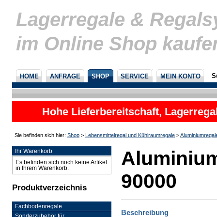
Lagerregale & Regal
im Online Shop kaufe
S
HOME
ANFRAGE
SHOP
SERVICE
MEIN KONTO
Hohe Lieferbereitschaft, Lagerrega
nicht
Sie befinden sich hier:
Shop
>
Lebensmittelregal und Kühlraumregale
>
Aluminiumregal
Aluminium
Ihr Warenkorb
Es befinden sich noch keine Artikel
in Ihrem Warenkorb.
90000
Produktverzeichnis
Fachbodenregale
Beschreibung
Sonderzubehör für