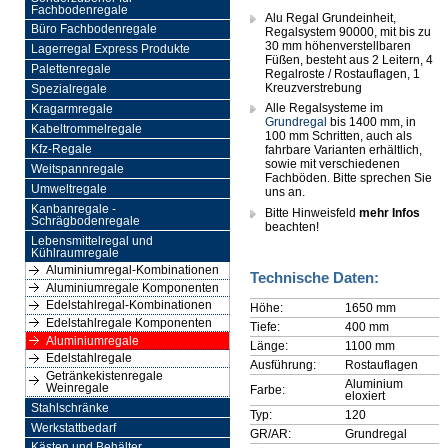
Fachbodenregale
Alu Regal Grundeinheit,
Büro Fachbodenregale
Regalsystem 90000, mit bis zu
30 mm höhenverstellbaren
Lagerregal Express Produkte
Füßen, besteht aus 2 Leitern, 4
Palettenregale
Regalroste / Rostauflagen, 1
Kreuzverstrebung
Spezialregale
Alle Regalsysteme im
Kragarmregale
Grundregal
bis 1400 mm, in
Kabeltrommelregale
100 mm Schritten, auch als
Kfz-Regale
fahrbare Varianten erhältlich,
sowie mit verschiedenen
Weitspannregale
Fachböden. Bitte sprechen Sie
Umweltregale
uns an.
Kanbanregale -
Bitte Hinweisfeld
mehr Infos
Schrägbodenregale
beachten!
Lebensmittelregal und
Kühlraumregale
Aluminiumregal-Kombinationen
Technische Daten:
Aluminiumregale Komponenten
Edelstahlregal-Kombinationen
Höhe:
1650 mm
Edelstahlregale Komponenten
Tiefe:
400 mm
Aluminiumregale
Länge:
1100 mm
Edelstahlregale
Ausführung:
Rostauflagen
Getränkekistenregale
Aluminium
Weinregale
Farbe:
eloxiert
Stahlschränke
Typ:
120
Werkstattbedarf
GR/AR:
Grundregal
Kästen und Behälter