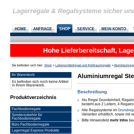
Lagerregale & Regalsysteme sicher un
HOME
ANFRAGE
SHOP
SERVICE
MEIN KONTO
Hohe Lieferbereitschaft, Lage
Sie befinden sich hier:
Shop
>
Lebensmittelregal und Kühlraumregale
>
Aluminiumreg
Aluminiumregal Ste
Ihr Warenkorb
Es befinden sich noch keine Artikel
in Ihrem Warenkorb.
Beschreibung
Produktverzeichnis
Alu Regal Grundeinheit, Regals
besteht aus 2 Leitern, 4 Regalr
Fachbodenregale
Alle Regalsysteme im
Grundreg
Varianten erhältlich, sowie mit
Sonderzubehör für
Fachbodenregale
Bitte Hinweisfeld
mehr Infos
bea
Büro Fachbodenregale
Lagerregal Express Produkte