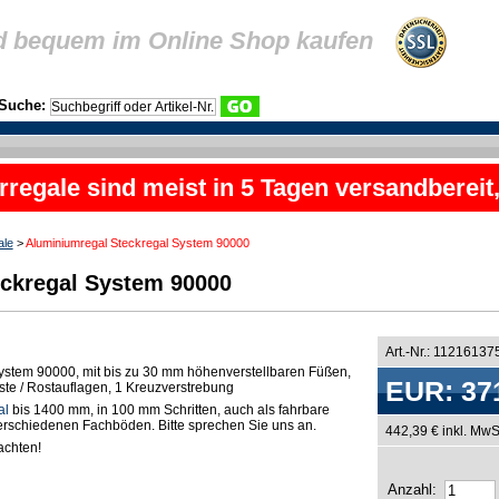
d bequem im Online Shop kaufen
Suche:
rregale sind meist in 5 Tagen versandbereit
ale
>
Aluminiumregal Steckregal System 90000
ckregal System 90000
Art.-Nr.: 11216137
ystem 90000, mit bis zu 30 mm höhenverstellbaren Füßen,
EUR: 37
oste / Rostauflagen, 1 Kreuzverstrebung
al
bis 1400 mm, in 100 mm Schritten, auch als fahrbare
 verschiedenen Fachböden. Bitte sprechen Sie uns an.
442,39 € inkl. MwS
chten!
Anzahl: