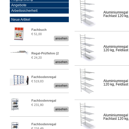
Angebote
Arbeitssicherheit
Aluminiumregal 
Fachlast 120 kg,
Neue Artikel
Fachbuch
€ 51,00
„Regalprüfung nach DIN
ansehen
EN 15635“
Aluminiumregal 
120 kg, Feldlast
Regal-Prüflehre (2
€ 24,20
Stück)
ansehen
Fachbodenregal
Aluminiumregal 
€ 519,83
Stecksystem MultiPlus
120 kg, Feldlast
ansehen
2,25 Meter breit
Fachbodenregal
€ 231,80
Stecksystem MultiPlus
ansehen
Aluminiumregal 
Fachlast 120 kg,
Fachbodenregal
€ 216,49