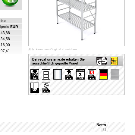
eise
lpreis EUR
343,88
334,58
316,00
Abb.
kann vom Original abweichen
297,41
Netto
[€]