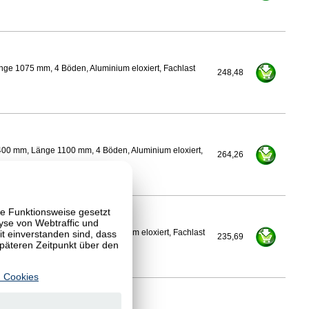
nge 1075 mm, 4 Böden, Aluminium eloxiert, Fachlast
248,48
400 mm, Länge 1100 mm, 4 Böden, Aluminium eloxiert,
264,26
te Funktionsweise gesetzt
yse von Webtraffic und
 einverstanden sind, dass
Länge 1100 mm, 4 Böden, Aluminium eloxiert, Fachlast
235,69
späteren Zeitpunkt über den
 Cookies