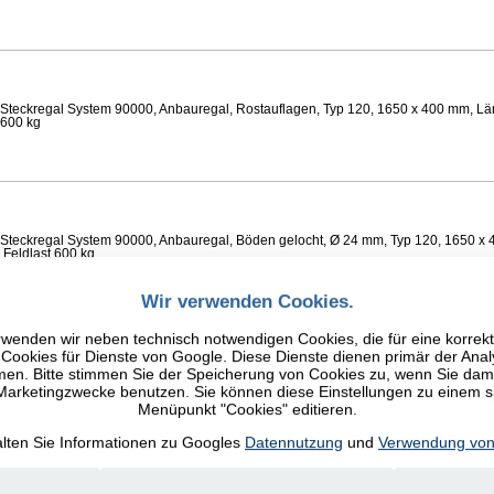
Steckregal System 90000, Anbauregal, Rostauflagen, Typ 120, 1650 x 400 mm, Lä
 600 kg
Steckregal System 90000, Anbauregal, Böden gelocht, Ø 24 mm, Typ 120, 1650 x 
 Feldlast 600 kg
Wir verwenden Cookies.
wenden wir neben technisch notwendigen Cookies, die für eine korrek
ookies für Dienste von Google. Diese Dienste dienen primär der Anal
n. Bitte stimmen Sie der Speicherung von Cookies zu, wenn Sie damit
Steckregal System 90000, Anbauregal, Fachböden glatt, Typ 120, 1650 x 400 mm, 
 600 kg
 Marketingzwecke benutzen. Sie können diese Einstellungen zu einem 
Menüpunkt "Cookies" editieren.
alten Sie Informationen zu Googles
Datennutzung
und
Verwendung von