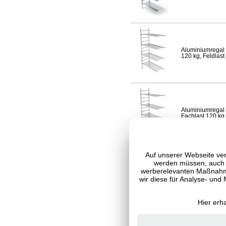
Aluminiumregal 
120 kg, Feldlast
Aluminiumregal 
Fachlast 120 kg,
Auf unserer Webseite ver
werden müssen, auch C
werberelevanten Maßnahme
Aluminiumregal 
120 kg, Feldlast
wir diese für Analyse- und
Hier erh