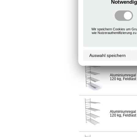
Notwendig
Aluminiumregal 
120 kg, Feldlast
Wir speichern Cookies um Gru
wie Nutzerauthentifizierung zu
Aluminiumregal 
Fachlast 120 kg,
Auswahl speichern
Aluminiumregal 
120 kg, Feldlast
Aluminiumregal 
120 kg, Feldlast