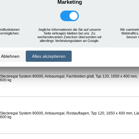
Marketing
Steckregal System 90000, Anbauregal, Rostauflagen, Typ 120, 1650 x 400 mm, Län
 600 kg
ndfunktionen
Jegliche Informationen die Sie auf unserer
Wir sammeln
 ermöglichen.
Seite eintragen bleiben bei uns. Zu
Webtraffics
werberelevanten Zwecken übersenden wir
besser 
Steckregal System 90000, Anbauregal, Böden gelocht, Ø 24 mm, Typ 120, 1650 x 
allerdings Verbindungsdaten an Google.
 Feldlast 600 kg
Ablehnen
Alles akzeptieren
Steckregal System 90000, Anbauregal, Fachböden glatt, Typ 120, 1650 x 400 mm, 
 600 kg
Steckregal System 90000, Anbauregal, Rostauflagen, Typ 120, 1650 x 400 mm, Län
 600 kg