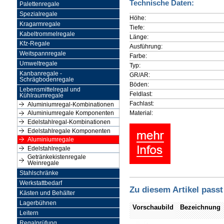
Technische Daten:
Palettenregale
Spezialregale
Höhe:
Kragarmregale
Tiefe:
Kabeltrommelregale
Länge:
Kfz-Regale
Ausführung:
Weitspannregale
Farbe:
Umweltregale
Typ:
Kanbanregale -
GR/AR:
Schrägbodenregale
Böden:
Lebensmittelregal und
Feldlast:
Kühlraumregale
Fachlast:
Aluminiumregal-Kombinationen
Material:
Aluminiumregale Komponenten
Edelstahlregal-Kombinationen
Edelstahlregale Komponenten
Aluminiumregale
Edelstahlregale
Getränkekistenregale
Weinregale
Stahlschränke
Werkstattbedarf
Zu diesem Artikel passt
Kästen und Behälter
Lagerbühnen
Vorschaubild
Bezeichnung
Leitern
Regalprüfung