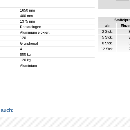
1650 mm
400 mm
Staffelpr
1375 mm
ab
Einze
Rostauflagen
2 Stck.
Aluminium eloxiert
5 Stck.
120
8 Stck.
Grundregal
4
12 Stck.
800 kg
120 kg
Aluminium
 auch: