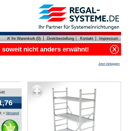
Ihr Warenkorb (
0
)
Direktbestellung
Kontakt
Impressum
, soweit nicht anders erwähnt!
X
Jetzt einloggen
540
1,76
t. +
Versand