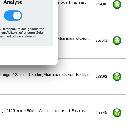
Analyse
ge 1100 mm, 4 Böden, Aluminium eloxiert, Fachlast
249,80
 Datenpunkte des generierten
, um Abläufe auf unserer Seite
nachvollziehen zu können.
400 mm, Länge 1125 mm, 4 Böden, Aluminium eloxiert,
267,43
Länge 1125 mm, 4 Böden, Aluminium eloxiert, Fachlast
238,62
ge 1125 mm, 4 Böden, Aluminium eloxiert, Fachlast
255,45