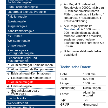
Fachbodenregale
Alu Regal Grundeinheit,
Büro Fachbodenregale
Regalsystem 90000, mit bis zu
30 mm höhenverstellbaren
Lagerregal Express Produkte
Füßen, besteht aus 2 Leitern, 4
Palettenregale
Regalroste / Rostauflagen, 1
Kreuzverstrebung
Spezialregale
Alle Regalsysteme im
Kragarmregale
Grundregal
bis 1400 mm, in
Kabeltrommelregale
100 mm Schritten, auch als
Kfz-Regale
fahrbare Varianten erhältlich,
sowie mit verschiedenen
Weitspannregale
Fachböden. Bitte sprechen Sie
Umweltregale
uns an.
Kanbanregale -
Bitte Hinweisfeld
mehr Infos
Schrägbodenregale
beachten!
Lebensmittelregal und
Kühlraumregale
Aluminiumregal-Kombinationen
Technische Daten:
Aluminiumregale Komponenten
Edelstahlregal-Kombinationen
Höhe:
1800 mm
Edelstahlregale Komponenten
Tiefe:
600 mm
Aluminiumregale
Länge:
1400 mm
Edelstahlregale
Ausführung:
Rostauflagen
Getränkekistenregale
Aluminium
Weinregale
Farbe:
eloxiert
Stahlschränke
Typ:
120
Werkstattbedarf
GR/AR:
Grundregal
Kästen und Behälter