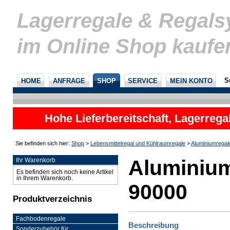
Lagerregale & Regal
im Online Shop kaufe
S
HOME
ANFRAGE
SHOP
SERVICE
MEIN KONTO
Hohe Lieferbereitschaft, Lagerrega
nicht
Sie befinden sich hier:
Shop
>
Lebensmittelregal und Kühlraumregale
>
Aluminiumregal
Aluminium
Ihr Warenkorb
Es befinden sich noch keine Artikel
in Ihrem Warenkorb.
90000
Produktverzeichnis
Fachbodenregale
Beschreibung
Sonderzubehör für