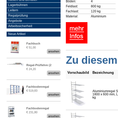
Böden:
4
Lagerbühnen
Feldlast:
800 kg
Leitern
Fachlast:
120 kg
Regalprüfung
Material:
Aluminium
Angebote
Arbeitssicherheit
Neue Artikel
Fachbuch
€ 51,00
„Regalprüfung nach DIN
ansehen
EN 15635“
Zu diesem 
Regal-Prüflehre (2
€ 24,20
Stück)
Vorschaubild
Bezeichnung
ansehen
Fachbodenregal
€ 519,83
Aluminiumregal S
Stecksystem MultiPlus
1800 x 600 mm, Lä
ansehen
2,25 Meter breit
kg
Fachbodenregal
€ 231,80
Stecksystem MultiPlus
ansehen