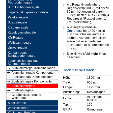
Fachbodenregale
Alu Regal Grundeinheit,
Büro Fachbodenregale
Regalsystem 90000, mit bis zu
30 mm höhenverstellbaren
Lagerregal Express Produkte
Füßen, besteht aus 2 Leitern, 4
Palettenregale
Regalroste / Rostauflagen, 1
Kreuzverstrebung
Spezialregale
Alle Regalsysteme im
Kragarmregale
Grundregal
bis 1400 mm, in
Kabeltrommelregale
100 mm Schritten, auch als
Kfz-Regale
fahrbare Varianten erhältlich,
sowie mit verschiedenen
Weitspannregale
Fachböden. Bitte sprechen Sie
Umweltregale
uns an.
Kanbanregale -
Bitte Hinweisfeld
mehr Infos
Schrägbodenregale
beachten!
Lebensmittelregal und
Kühlraumregale
Aluminiumregal-Kombinationen
Technische Daten:
Aluminiumregale Komponenten
Edelstahlregal-Kombinationen
Höhe:
1800 mm
Edelstahlregale Komponenten
Tiefe:
600 mm
Aluminiumregale
Länge:
1475 mm
Edelstahlregale
Ausführung:
Rostauflagen
Getränkekistenregale
Aluminium
Weinregale
Farbe:
eloxiert
Stahlschränke
Typ:
120
Werkstattbedarf
GR/AR:
Grundregal
Kästen und Behälter