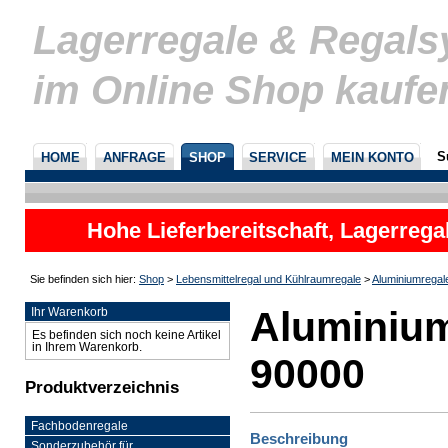
Lagerregale & Regal
im Online Shop kaufe
S
HOME
ANFRAGE
SHOP
SERVICE
MEIN KONTO
Hohe Lieferbereitschaft, Lagerrega
nicht
Sie befinden sich hier:
Shop
>
Lebensmittelregal und Kühlraumregale
>
Aluminiumregal
Aluminium
Ihr Warenkorb
Es befinden sich noch keine Artikel
in Ihrem Warenkorb.
90000
Produktverzeichnis
Fachbodenregale
Beschreibung
Sonderzubehör für