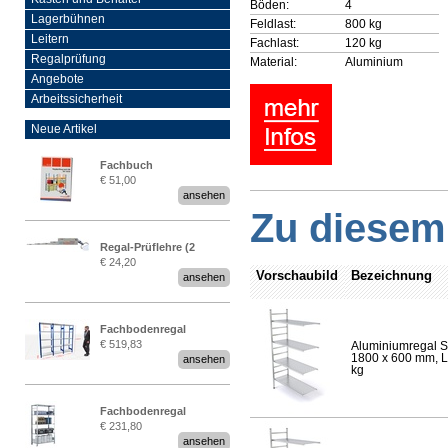
Böden:
4
Lagerbühnen
Feldlast:
800 kg
Leitern
Fachlast:
120 kg
Regalprüfung
Material:
Aluminium
Angebote
Arbeitssicherheit
Neue Artikel
Fachbuch
€ 51,00
„Regalprüfung nach DIN
ansehen
EN 15635“
Zu diesem 
Regal-Prüflehre (2
€ 24,20
Stück)
Vorschaubild
Bezeichnung
ansehen
Fachbodenregal
€ 519,83
Aluminiumregal S
Stecksystem MultiPlus
1800 x 600 mm, Lä
ansehen
2,25 Meter breit
kg
Fachbodenregal
€ 231,80
Stecksystem MultiPlus
ansehen