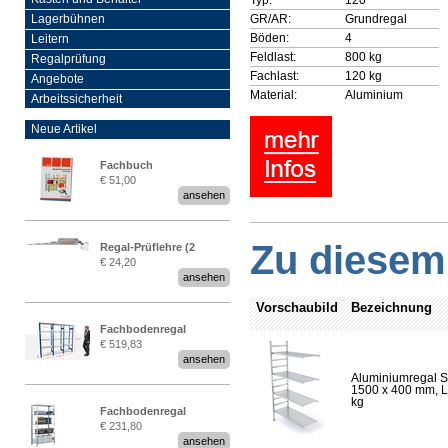
GR/AR:
Grundregal
Lagerbühnen
Böden:
4
Leitern
Feldlast:
800 kg
Regalprüfung
Fachlast:
120 kg
Angebote
Material:
Aluminium
Arbeitssicherheit
Neue Artikel
Fachbuch
€ 51,00
„Regalprüfung nach DIN
ansehen
EN 15635“
Zu diesem 
Regal-Prüflehre (2
€ 24,20
Stück)
ansehen
Vorschaubild
Bezeichnung
Fachbodenregal
€ 519,83
Stecksystem MultiPlus
ansehen
2,25 Meter breit
Aluminiumregal S
1500 x 400 mm, Lä
kg
Fachbodenregal
€ 231,80
Stecksystem MultiPlus
ansehen