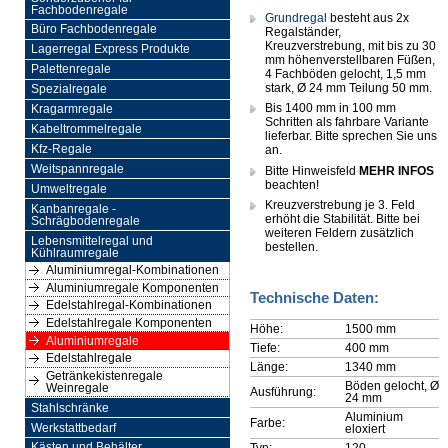
Fachbodenregale
Grundregal
besteht aus 2x
Büro Fachbodenregale
Regalständer,
Kreuzverstrebung, mit bis zu 30
Lagerregal Express Produkte
mm höhenverstellbaren Füßen,
Palettenregale
4 Fachböden gelocht, 1,5 mm
stark, Ø 24 mm Teilung 50 mm.
Spezialregale
Bis 1400 mm in 100 mm
Kragarmregale
Schritten als fahrbare Variante
Kabeltrommelregale
lieferbar. Bitte sprechen Sie uns
Kfz-Regale
an.
Weitspannregale
Bitte Hinweisfeld
MEHR INFOS
beachten!
Umweltregale
Kreuzverstrebung je 3. Feld
Kanbanregale -
erhöht die Stabilität. Bitte bei
Schrägbodenregale
weiteren Feldern zusätzlich
Lebensmittelregal und
bestellen.
Kühlraumregale
Aluminiumregal-Kombinationen
Aluminiumregale Komponenten
Technische Daten:
Edelstahlregal-Kombinationen
Edelstahlregale Komponenten
Höhe:
1500 mm
Aluminiumregale
Tiefe:
400 mm
Edelstahlregale
Länge:
1340 mm
Getränkekistenregale
Böden gelocht, Ø
Weinregale
Ausführung:
24 mm
Stahlschränke
Aluminium
Farbe:
Werkstattbedarf
eloxiert
Typ:
120
Kästen und Behälter