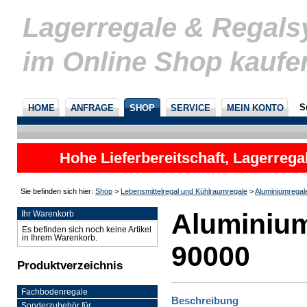
Lagerregale & Regal
im Online Shop kaufe
S
HOME
ANFRAGE
SHOP
SERVICE
MEIN KONTO
Hohe Lieferbereitschaft, Lagerrega
nicht
Sie befinden sich hier:
Shop
>
Lebensmittelregal und Kühlraumregale
>
Aluminiumregal
Aluminium
Ihr Warenkorb
Es befinden sich noch keine Artikel
in Ihrem Warenkorb.
90000
Produktverzeichnis
Fachbodenregale
Beschreibung
Sonderzubehör für