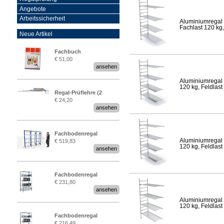
Angebote
Arbeitssicherheit
Aluminiumregal 
Fachlast 120 kg,
Neue Artikel
Fachbuch
€ 51,00
„Regalprüfung nach DIN
ansehen
EN 15635“
Aluminiumregal 
120 kg, Feldlast
Regal-Prüflehre (2
€ 24,20
Stück)
ansehen
Fachbodenregal
Aluminiumregal 
€ 519,83
Stecksystem MultiPlus
120 kg, Feldlast
ansehen
2,25 Meter breit
Fachbodenregal
€ 231,80
Stecksystem MultiPlus
ansehen
Aluminiumregal 
120 kg, Feldlast
Fachbodenregal
€ 216,49