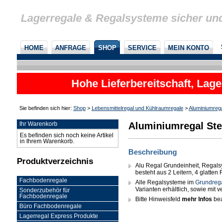
Lagerregale & Regalsysteme sicher un
HOME
ANFRAGE
SHOP
SERVICE
MEIN KONTO
Hohe Lieferbereitschaft, Lage
Sie befinden sich hier:
Shop
>
Lebensmittelregal und Kühlraumregale
>
Aluminiumreg
Aluminiumregal Ste
Ihr Warenkorb
Es befinden sich noch keine Artikel
in Ihrem Warenkorb.
Beschreibung
Produktverzeichnis
Alu Regal Grundeinheit, Regals
besteht aus 2 Leitern, 4 glatte
Fachbodenregale
Alle Regalsysteme im
Grundreg
Varianten erhältlich, sowie mit
Sonderzubehör für
Fachbodenregale
Bitte Hinweisfeld
mehr Infos
bea
Büro Fachbodenregale
Lagerregal Express Produkte