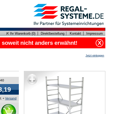
Ihr Warenkorb (
0
)
Direktbestellung
Kontakt
Impressum
, soweit nicht anders erwähnt!
X
Jetzt einloggen
040
3,19
t. +
Versand