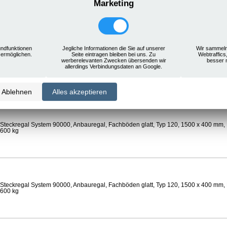
Marketing
Steckregal System 90000, Anbauregal, Rostauflagen, Typ 120, 1500 x 400 mm, Lä
 600 kg
ndfunktionen
Jegliche Informationen die Sie auf unserer
Wir sammeln
 ermöglichen.
Seite eintragen bleiben bei uns. Zu
Webtraffics
werberelevanten Zwecken übersenden wir
besser 
Steckregal System 90000, Anbauregal, Böden gelocht, Ø 24 mm, Typ 120, 1500 x 
allerdings Verbindungsdaten an Google.
 Feldlast 600 kg
Ablehnen
Alles akzeptieren
Steckregal System 90000, Anbauregal, Fachböden glatt, Typ 120, 1500 x 400 mm, 
 600 kg
Steckregal System 90000, Anbauregal, Fachböden glatt, Typ 120, 1500 x 400 mm, 
 600 kg