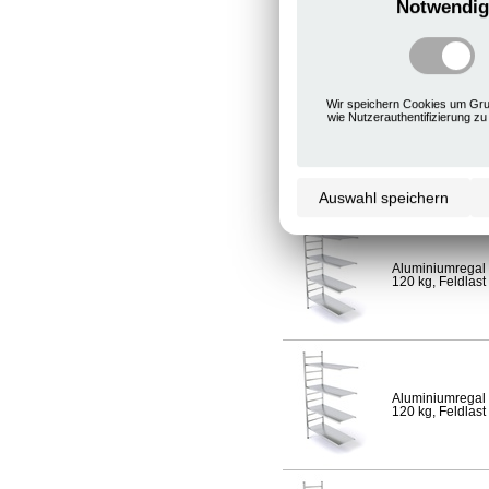
Notwendig
Aluminiumregal 
120 kg, Feldlast
Wir speichern Cookies um Gru
wie Nutzerauthentifizierung zu
Aluminiumregal 
Fachlast 120 kg,
Auswahl speichern
Aluminiumregal 
120 kg, Feldlast
Aluminiumregal 
120 kg, Feldlast