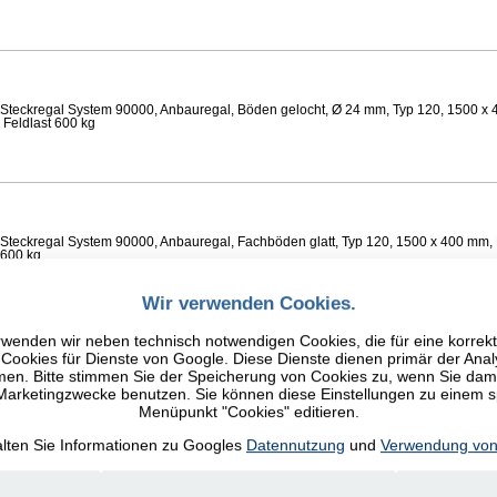
Steckregal System 90000, Anbauregal, Böden gelocht, Ø 24 mm, Typ 120, 1500 x 
 Feldlast 600 kg
Steckregal System 90000, Anbauregal, Fachböden glatt, Typ 120, 1500 x 400 mm, 
 600 kg
Wir verwenden Cookies.
wenden wir neben technisch notwendigen Cookies, die für eine korrek
ookies für Dienste von Google. Diese Dienste dienen primär der Anal
n. Bitte stimmen Sie der Speicherung von Cookies zu, wenn Sie damit
Steckregal System 90000, Anbauregal, Fachböden glatt, Typ 120, 1500 x 400 mm, 
 600 kg
 Marketingzwecke benutzen. Sie können diese Einstellungen zu einem 
Menüpunkt "Cookies" editieren.
alten Sie Informationen zu Googles
Datennutzung
und
Verwendung von