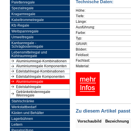
Technische Daten:
Palettenregale
Spezialregale
Höhe:
Kragarmregale
Tiefe:
Kabeltrommelregale
Länge:
Kfz-Regale
Ausführung:
Weitspannregale
Farbe:
Umweltregale
Typ:
Kanbanregale -
GR/AR:
Schrägbodenregale
Böden:
Lebensmittelregal und
Feldlast:
Kühlraumregale
Fachlast:
Aluminiumregal-Kombinationen
Material:
Aluminiumregale Komponenten
Edelstahlregal-Kombinationen
Edelstahlregale Komponenten
Aluminiumregale
Edelstahlregale
Getränkekistenregale
Weinregale
Stahlschränke
Werkstattbedarf
Zu diesem Artikel passt
Kästen und Behälter
Lagerbühnen
Vorschaubild
Bezeichnung
Leitern
Regalprüfung