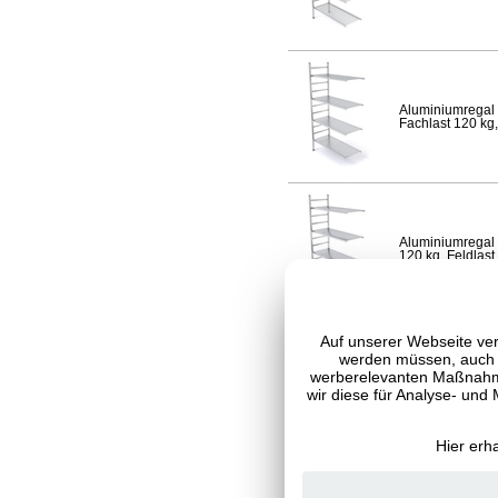
Aluminiumregal 
Fachlast 120 kg,
Aluminiumregal 
120 kg, Feldlast
Auf unserer Webseite ver
werden müssen, auch C
werberelevanten Maßnahme
Aluminiumregal 
120 kg, Feldlast
wir diese für Analyse- und
Hier erh