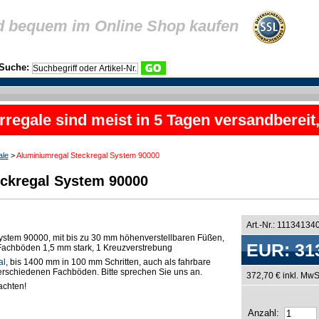
d bequem im Online Shop kaufen
Suche:
rregale sind meist in 5 Tagen versandbereit
ale
>
Aluminiumregal Steckregal System 90000
ckregal System 90000
Art.-Nr.: 11134134
ystem 90000, mit bis zu 30 mm höhenverstellbaren Füßen,
EUR: 31
n Fachböden 1,5 mm stark, 1 Kreuzverstrebung
al
, bis 1400 mm in 100 mm Schritten, auch als fahrbare
 verschiedenen Fachböden. Bitte sprechen Sie uns an.
372,70 € inkl. MwS
chten!
Anzahl: