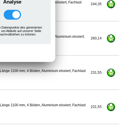
Analyse
nge 1075 mm, 4 Böden, Aluminium eloxiert, Fachlast
244,35
 Datenpunkte des generierten
, um Abläufe auf unserer Seite
nachvollziehen zu können.
400 mm, Länge 1100 mm, 4 Böden, Aluminium eloxiert,
260,14
Länge 1100 mm, 4 Böden, Aluminium eloxiert, Fachlast
231,55
Länge 1100 mm, 4 Böden, Aluminium eloxiert, Fachlast
231,55