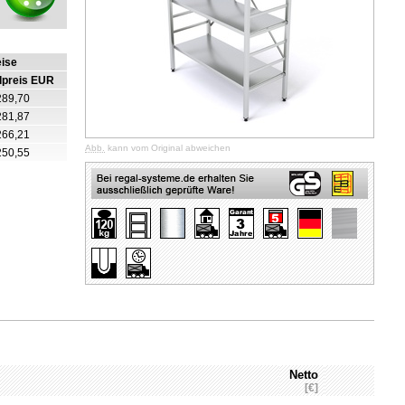
eise
lpreis EUR
289,70
281,87
266,21
Abb.
kann vom Original abweichen
250,55
Netto
[€]