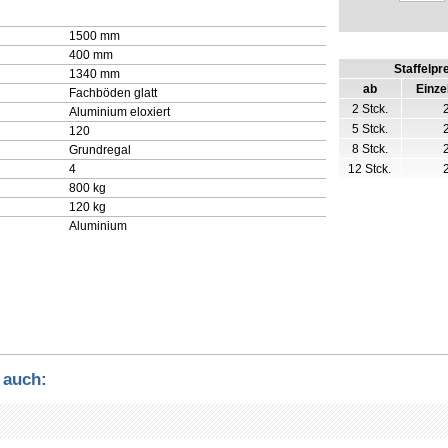
1500 mm
400 mm
Staffelpr
1340 mm
ab
Einze
Fachböden glatt
2 Stck.
Aluminium eloxiert
5 Stck.
120
8 Stck.
Grundregal
4
12 Stck.
800 kg
120 kg
Aluminium
 auch: