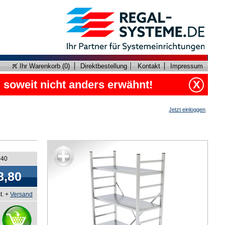
Ihr Warenkorb (
0
)
Direktbestellung
Kontakt
Impressum
, soweit nicht anders erwähnt!
X
Jetzt einloggen
040
8,80
t. +
Versand