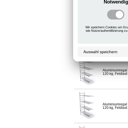
Notwendig
Aluminiumregal 
120 kg, Feldlast
Wir speichern Cookies um Gru
wie Nutzerauthentifizierung zu
Aluminiumregal 
Fachlast 120 kg,
Auswahl speichern
Aluminiumregal 
120 kg, Feldlast
Aluminiumregal 
120 kg, Feldlast