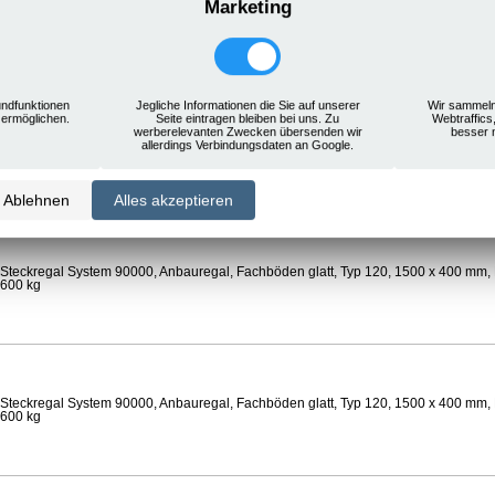
Marketing
Steckregal System 90000, Anbauregal, Rostauflagen, Typ 120, 1500 x 400 mm, Lä
 600 kg
ndfunktionen
Jegliche Informationen die Sie auf unserer
Wir sammeln
 ermöglichen.
Seite eintragen bleiben bei uns. Zu
Webtraffics
werberelevanten Zwecken übersenden wir
besser 
Steckregal System 90000, Anbauregal, Böden gelocht, Ø 24 mm, Typ 120, 1500 x 
allerdings Verbindungsdaten an Google.
 Feldlast 600 kg
Ablehnen
Alles akzeptieren
Steckregal System 90000, Anbauregal, Fachböden glatt, Typ 120, 1500 x 400 mm, 
 600 kg
Steckregal System 90000, Anbauregal, Fachböden glatt, Typ 120, 1500 x 400 mm, 
 600 kg