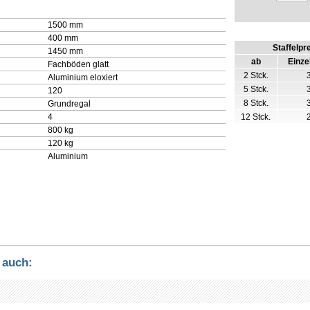
1500 mm
400 mm
Staffelpr
1450 mm
ab
Einze
Fachböden glatt
2 Stck.
Aluminium eloxiert
5 Stck.
120
8 Stck.
Grundregal
4
12 Stck.
800 kg
120 kg
Aluminium
 auch: