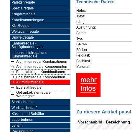
Technische Daten:
Palettenregale
Spezialregale
Höhe:
Kragarmregale
Tiefe:
Kabeltrommelregale
Länge:
Kfz-Regale
Ausführung:
Weitspannregale
Farbe:
Umweltregale
Typ:
Kanbanregale -
GR/AR:
Schrägbodenregale
Böden:
Lebensmittelregal und
Feldlast:
Kühlraumregale
Fachlast:
Aluminiumregal-Kombinationen
Material:
Aluminiumregale Komponenten
Edelstahlregal-Kombinationen
Edelstahlregale Komponenten
Aluminiumregale
Edelstahlregale
Getränkekistenregale
Weinregale
Stahlschränke
Werkstattbedarf
Zu diesem Artikel passt
Kästen und Behälter
Lagerbühnen
Vorschaubild
Bezeichnung
Leitern
Regalprüfung