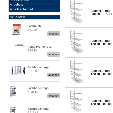
Angebote
Arbeitssicherheit
Aluminiumregal 
Fachlast 120 kg,
Neue Artikel
Fachbuch
€ 51,00
„Regalprüfung nach DIN
ansehen
EN 15635“
Aluminiumregal 
120 kg, Feldlast
Regal-Prüflehre (2
€ 24,20
Stück)
ansehen
Fachbodenregal
Aluminiumregal 
€ 519,83
Stecksystem MultiPlus
120 kg, Feldlast
ansehen
2,25 Meter breit
Fachbodenregal
€ 231,80
Stecksystem MultiPlus
ansehen
Aluminiumregal 
120 kg, Feldlast
Fachbodenregal
€ 216,49