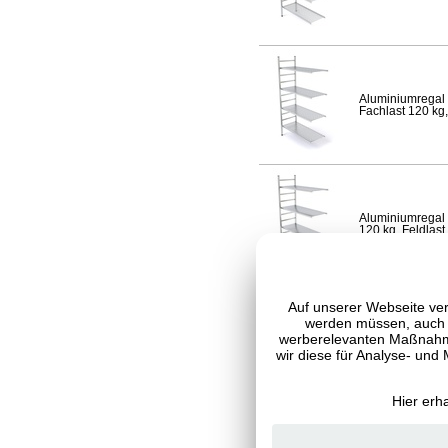
Aluminiumregal 
Fachlast 120 kg,
Aluminiumregal 
120 kg, Feldlast
Auf unserer Webseite ver
werden müssen, auch C
werberelevanten Maßnahme
Aluminiumregal 
120 kg, Feldlast
wir diese für Analyse- und
Hier erh