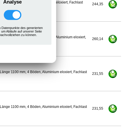
Analyse
nge 1075 mm, 4 Böden, Aluminium eloxiert, Fachlast
244,35
 Datenpunkte des generierten
, um Abläufe auf unserer Seite
nachvollziehen zu können.
400 mm, Länge 1100 mm, 4 Böden, Aluminium eloxiert,
260,14
Länge 1100 mm, 4 Böden, Aluminium eloxiert, Fachlast
231,55
Länge 1100 mm, 4 Böden, Aluminium eloxiert, Fachlast
231,55