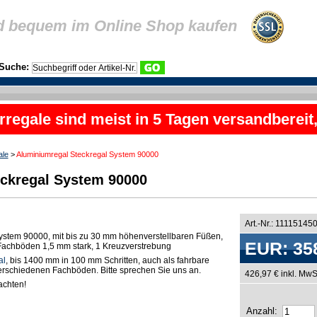
d bequem im Online Shop kaufen
Suche:
rregale sind meist in 5 Tagen versandbereit
ale
>
Aluminiumregal Steckregal System 90000
ckregal System 90000
Art.-Nr.: 11115145
ystem 90000, mit bis zu 30 mm höhenverstellbaren Füßen,
EUR: 35
n Fachböden 1,5 mm stark, 1 Kreuzverstrebung
al
, bis 1400 mm in 100 mm Schritten, auch als fahrbare
 verschiedenen Fachböden. Bitte sprechen Sie uns an.
426,97 € inkl. MwS
chten!
Anzahl: