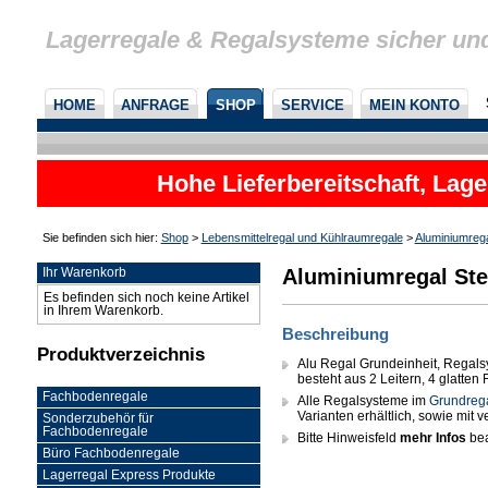
Lagerregale & Regalsysteme sicher un
HOME
ANFRAGE
SHOP
SERVICE
MEIN KONTO
Hohe Lieferbereitschaft, Lage
Sie befinden sich hier:
Shop
>
Lebensmittelregal und Kühlraumregale
>
Aluminiumreg
Aluminiumregal Ste
Ihr Warenkorb
Es befinden sich noch keine Artikel
in Ihrem Warenkorb.
Beschreibung
Produktverzeichnis
Alu Regal Grundeinheit, Regals
besteht aus 2 Leitern, 4 glatte
Fachbodenregale
Alle Regalsysteme im
Grundreg
Varianten erhältlich, sowie mit
Sonderzubehör für
Fachbodenregale
Bitte Hinweisfeld
mehr Infos
bea
Büro Fachbodenregale
Lagerregal Express Produkte