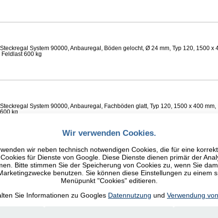
Steckregal System 90000, Anbauregal, Böden gelocht, Ø 24 mm, Typ 120, 1500 x 
 Feldlast 600 kg
Steckregal System 90000, Anbauregal, Fachböden glatt, Typ 120, 1500 x 400 mm, 
 600 kg
Wir verwenden Cookies.
wenden wir neben technisch notwendigen Cookies, die für eine korrek
ookies für Dienste von Google. Diese Dienste dienen primär der Anal
n. Bitte stimmen Sie der Speicherung von Cookies zu, wenn Sie damit
Steckregal System 90000, Anbauregal, Fachböden glatt, Typ 120, 1500 x 400 mm, 
 600 kg
 Marketingzwecke benutzen. Sie können diese Einstellungen zu einem 
Menüpunkt "Cookies" editieren.
alten Sie Informationen zu Googles
Datennutzung
und
Verwendung von