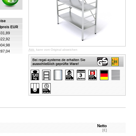
eise
lpreis EUR
331,89
322,92
304,98
Abb.
kann vom Original abweichen
287,04
Netto
[€]