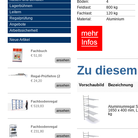
Böden:
4
Lagerbühnen
Feldlast:
800 kg
Leitern
Fachlast:
120 kg
Regalprüfung
Material:
Aluminium
Angebote
Arbeitssicherheit
Neue Artikel
Fachbuch
€ 51,00
„Regalprüfung nach DIN
ansehen
EN 15635“
Zu diesem 
Regal-Prüflehre (2
€ 24,20
Stück)
Vorschaubild
Bezeichnung
ansehen
Fachbodenregal
€ 519,83
Aluminiumregal S
Stecksystem MultiPlus
1650 x 400 mm, Lä
ansehen
2,25 Meter breit
kg
Fachbodenregal
€ 231,80
Stecksystem MultiPlus
ansehen