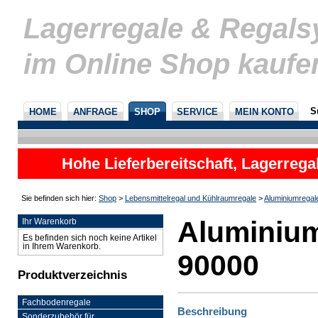
Lagerregale & Regal
im Online Shop kaufe
S
HOME
ANFRAGE
SHOP
SERVICE
MEIN KONTO
Hohe Lieferbereitschaft, Lagerrega
nicht
Sie befinden sich hier:
Shop
>
Lebensmittelregal und Kühlraumregale
>
Aluminiumregal
Aluminium
Ihr Warenkorb
Es befinden sich noch keine Artikel
in Ihrem Warenkorb.
90000
Produktverzeichnis
Fachbodenregale
Beschreibung
Sonderzubehör für