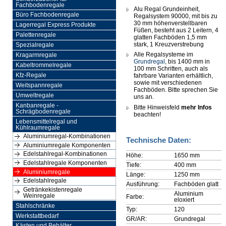
Fachbodenregale
Alu Regal Grundeinheit,
Büro Fachbodenregale
Regalsystem 90000, mit bis zu
30 mm höhenverstellbaren
Lagerregal Express Produkte
Füßen, besteht aus 2 Leitern, 4
Palettenregale
glatten Fachböden 1,5 mm
stark, 1 Kreuzverstrebung
Spezialregale
Alle Regalsysteme im
Kragarmregale
Grundregal
, bis 1400 mm in
Kabeltrommelregale
100 mm Schritten, auch als
Kfz-Regale
fahrbare Varianten erhältlich,
sowie mit verschiedenen
Weitspannregale
Fachböden. Bitte sprechen Sie
Umweltregale
uns an.
Kanbanregale -
Bitte Hinweisfeld
mehr Infos
Schrägbodenregale
beachten!
Lebensmittelregal und
Kühlraumregale
Aluminiumregal-Kombinationen
Technische Daten:
Aluminiumregale Komponenten
Edelstahlregal-Kombinationen
Höhe:
1650 mm
Edelstahlregale Komponenten
Tiefe:
400 mm
Aluminiumregale
Länge:
1250 mm
Edelstahlregale
Ausführung:
Fachböden glatt
Getränkekistenregale
Aluminium
Weinregale
Farbe:
eloxiert
Stahlschränke
Typ:
120
Werkstattbedarf
GR/AR:
Grundregal
Kästen und Behälter