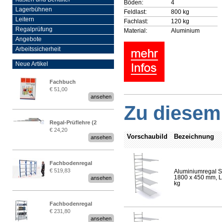
Böden:
4
Lagerbühnen
Feldlast:
800 kg
Leitern
Fachlast:
120 kg
Regalprüfung
Material:
Aluminium
Angebote
Arbeitssicherheit
Neue Artikel
Fachbuch
€ 51,00
„Regalprüfung nach DIN
ansehen
EN 15635“
Zu diesem 
Regal-Prüflehre (2
€ 24,20
Stück)
Vorschaubild
Bezeichnung
ansehen
Fachbodenregal
€ 519,83
Aluminiumregal S
Stecksystem MultiPlus
1800 x 450 mm, Lä
ansehen
2,25 Meter breit
kg
Fachbodenregal
€ 231,80
Stecksystem MultiPlus
ansehen