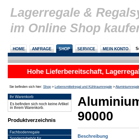
Lagerregale & Regal
im Online Shop kaufe
S
HOME
ANFRAGE
SHOP
SERVICE
MEIN KONTO
Hohe Lieferbereitschaft, Lagerrega
nicht
Sie befinden sich hier:
Shop
>
Lebensmittelregal und Kühlraumregale
>
Aluminiumregal
Aluminium
Ihr Warenkorb
Es befinden sich noch keine Artikel
in Ihrem Warenkorb.
90000
Produktverzeichnis
Fachbodenregale
Beschreibung
Sonderzubehör für