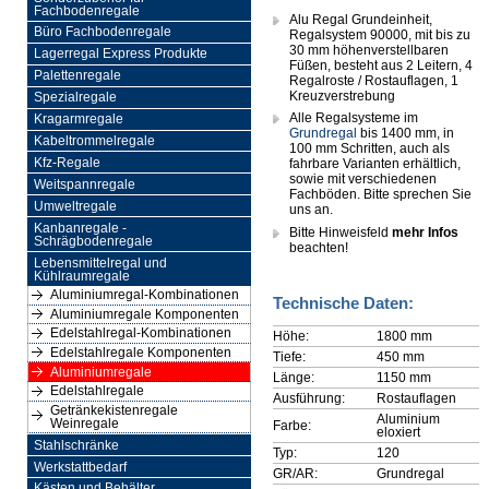
Fachbodenregale
Alu Regal Grundeinheit,
Büro Fachbodenregale
Regalsystem 90000, mit bis zu
30 mm höhenverstellbaren
Lagerregal Express Produkte
Füßen, besteht aus 2 Leitern, 4
Palettenregale
Regalroste / Rostauflagen, 1
Kreuzverstrebung
Spezialregale
Alle Regalsysteme im
Kragarmregale
Grundregal
bis 1400 mm, in
Kabeltrommelregale
100 mm Schritten, auch als
Kfz-Regale
fahrbare Varianten erhältlich,
sowie mit verschiedenen
Weitspannregale
Fachböden. Bitte sprechen Sie
Umweltregale
uns an.
Kanbanregale -
Bitte Hinweisfeld
mehr Infos
Schrägbodenregale
beachten!
Lebensmittelregal und
Kühlraumregale
Aluminiumregal-Kombinationen
Technische Daten:
Aluminiumregale Komponenten
Edelstahlregal-Kombinationen
Höhe:
1800 mm
Edelstahlregale Komponenten
Tiefe:
450 mm
Aluminiumregale
Länge:
1150 mm
Edelstahlregale
Ausführung:
Rostauflagen
Getränkekistenregale
Aluminium
Weinregale
Farbe:
eloxiert
Stahlschränke
Typ:
120
Werkstattbedarf
GR/AR:
Grundregal
Kästen und Behälter