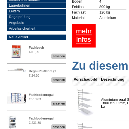
Böden:
4
Lagerbühnen
Feldlast:
800 kg
Leitern
Fachlast:
120 kg
Regalprüfung
Material:
Aluminium
Angebote
Arbeitssicherheit
Neue Artikel
Fachbuch
€ 51,00
„Regalprüfung nach DIN
ansehen
EN 15635“
Zu diesem 
Regal-Prüflehre (2
€ 24,20
Stück)
Vorschaubild
Bezeichnung
ansehen
Fachbodenregal
€ 519,83
Aluminiumregal S
Stecksystem MultiPlus
1800 x 600 mm, Lä
ansehen
2,25 Meter breit
kg
Fachbodenregal
€ 231,80
Stecksystem MultiPlus
ansehen