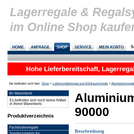
Lagerregale & Regal
im Online Shop kaufe
S
HOME
ANFRAGE
SHOP
SERVICE
MEIN KONTO
Hohe Lieferbereitschaft, Lagerrega
nicht
Sie befinden sich hier:
Shop
>
Lebensmittelregal und Kühlraumregale
>
Aluminiumregal
Aluminium
Ihr Warenkorb
Es befinden sich noch keine Artikel
in Ihrem Warenkorb.
90000
Produktverzeichnis
Fachbodenregale
Beschreibung
Sonderzubehör für