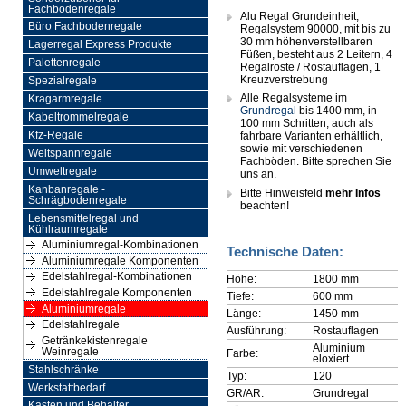
Fachbodenregale
Alu Regal Grundeinheit,
Büro Fachbodenregale
Regalsystem 90000, mit bis zu
30 mm höhenverstellbaren
Lagerregal Express Produkte
Füßen, besteht aus 2 Leitern, 4
Palettenregale
Regalroste / Rostauflagen, 1
Kreuzverstrebung
Spezialregale
Alle Regalsysteme im
Kragarmregale
Grundregal
bis 1400 mm, in
Kabeltrommelregale
100 mm Schritten, auch als
Kfz-Regale
fahrbare Varianten erhältlich,
sowie mit verschiedenen
Weitspannregale
Fachböden. Bitte sprechen Sie
Umweltregale
uns an.
Kanbanregale -
Bitte Hinweisfeld
mehr Infos
Schrägbodenregale
beachten!
Lebensmittelregal und
Kühlraumregale
Aluminiumregal-Kombinationen
Technische Daten:
Aluminiumregale Komponenten
Edelstahlregal-Kombinationen
Höhe:
1800 mm
Edelstahlregale Komponenten
Tiefe:
600 mm
Aluminiumregale
Länge:
1450 mm
Edelstahlregale
Ausführung:
Rostauflagen
Getränkekistenregale
Aluminium
Weinregale
Farbe:
eloxiert
Stahlschränke
Typ:
120
Werkstattbedarf
GR/AR:
Grundregal
Kästen und Behälter