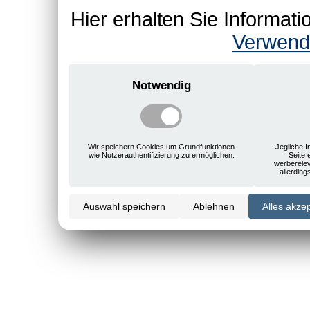
Hier erhalten Sie Informa
Verwend
Notwendig
Wir speichern Cookies um Grundfunktionen
Jegliche I
wie Nutzerauthentifizierung zu ermöglichen.
Seite 
werberele
allerdin
Auswahl speichern
Ablehnen
Alles akze