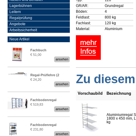
GR/AR:
Grundregal
Lagerbühnen
Böden:
4
Leitern
Feldlast:
800 kg
Regalprüfung
Fachlast:
120 kg
Angebote
Material:
Aluminium
Arbeitssicherheit
Neue Artikel
Fachbuch
€ 51,00
„Regalprüfung nach DIN
ansehen
EN 15635“
Zu diesem 
Regal-Prüflehre (2
€ 24,20
Stück)
ansehen
Vorschaubild
Bezeichnung
Fachbodenregal
€ 519,83
Stecksystem MultiPlus
ansehen
2,25 Meter breit
Aluminiumregal S
1800 x 450 mm, Lä
kg
Fachbodenregal
€ 231,80
Stecksystem MultiPlus
ansehen