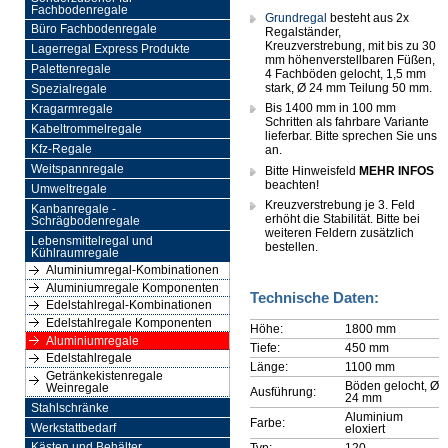
Fachbodenregale
Grundregal
besteht aus 2x
Büro Fachbodenregale
Regalständer,
Kreuzverstrebung, mit bis zu 30
Lagerregal Express Produkte
mm höhenverstellbaren Füßen,
Palettenregale
4 Fachböden gelocht, 1,5 mm
stark, Ø 24 mm Teilung 50 mm.
Spezialregale
Bis 1400 mm in 100 mm
Kragarmregale
Schritten als fahrbare Variante
Kabeltrommelregale
lieferbar. Bitte sprechen Sie uns
Kfz-Regale
an.
Weitspannregale
Bitte Hinweisfeld
MEHR INFOS
beachten!
Umweltregale
Kreuzverstrebung je 3. Feld
Kanbanregale -
erhöht die Stabilität. Bitte bei
Schrägbodenregale
weiteren Feldern zusätzlich
Lebensmittelregal und
bestellen.
Kühlraumregale
Aluminiumregal-Kombinationen
Aluminiumregale Komponenten
Technische Daten:
Edelstahlregal-Kombinationen
Edelstahlregale Komponenten
Höhe:
1800 mm
Aluminiumregale
Tiefe:
450 mm
Edelstahlregale
Länge:
1100 mm
Getränkekistenregale
Böden gelocht, Ø
Weinregale
Ausführung:
24 mm
Stahlschränke
Aluminium
Farbe:
Werkstattbedarf
eloxiert
Typ:
120
Kästen und Behälter