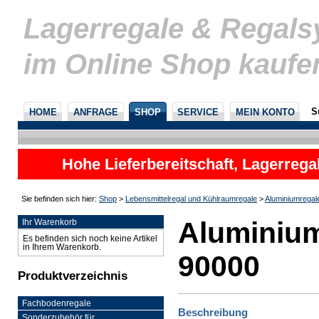
Lagerregale & Regal
im Online Shop kaufe
S
HOME
ANFRAGE
SHOP
SERVICE
MEIN KONTO
Hohe Lieferbereitschaft, Lagerrega
nicht
Sie befinden sich hier:
Shop
>
Lebensmittelregal und Kühlraumregale
>
Aluminiumregal
Aluminium
Ihr Warenkorb
Es befinden sich noch keine Artikel
in Ihrem Warenkorb.
90000
Produktverzeichnis
Fachbodenregale
Beschreibung
Sonderzubehör für