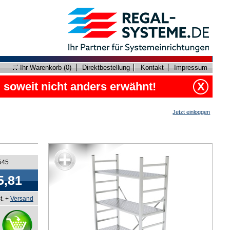
Ihr Warenkorb (
0
)
Direktbestellung
Kontakt
Impressum
, soweit nicht anders erwähnt!
X
Jetzt einloggen
545
5,81
t. +
Versand