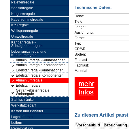
Palettenregale
Technische Daten:
Spezialregale
Kragarmregale
Höhe:
Kabeltrommelregale
Tiefe:
Kfz-Regale
Länge:
Weitspannregale
Ausführung:
Umweltregale
Farbe:
Kanbanregale -
Typ:
Schrägbodenregale
GR/AR:
Lebensmittelregal und
Böden:
Kühlraumregale
Feldlast:
Aluminiumregal-Kombinationen
Fachlast:
Aluminiumregale Komponenten
Edelstahlregal-Kombinationen
Material:
Edelstahlregale Komponenten
Aluminiumregale
Edelstahlregale
Getränkekistenregale
Weinregale
Stahlschränke
Werkstattbedarf
Kästen und Behälter
Zu diesem Artikel passt
Lagerbühnen
Leitern
Vorschaubild
Bezeichnung
Regalprüfung