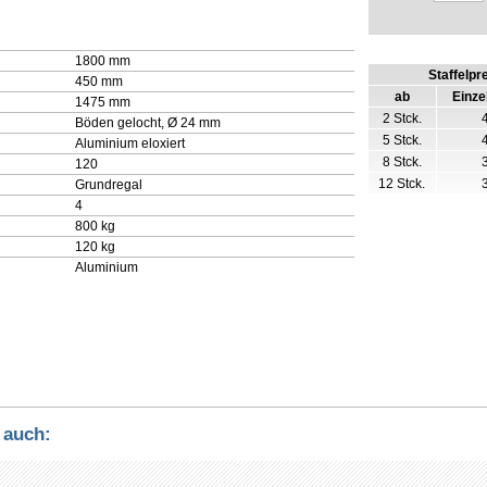
1800 mm
Staffelpr
450 mm
ab
Einze
1475 mm
2 Stck.
Böden gelocht, Ø 24 mm
5 Stck.
Aluminium eloxiert
8 Stck.
120
12 Stck.
Grundregal
4
800 kg
120 kg
Aluminium
 auch: