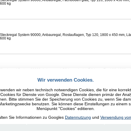
Steckregal System 90000, Anbauregal, Fachböden glatt, Typ 120, 1800 x 450 mm, 
 600 kg
Steckregal System 90000, Anbauregal, Rostauflagen, Typ 120, 1800 x 450 mm, Lä
 600 kg
Steckregal System 90000, Anbauregal, Böden gelocht, Ø 24 mm, Typ 120, 1800 x 
 Feldlast 800 kg
Wir verwenden Cookies.
wenden wir neben technisch notwendigen Cookies, die für eine korrek
ookies für Dienste von Google. Diese Dienste dienen primär der Anal
n. Bitte stimmen Sie der Speicherung von Cookies zu, wenn Sie damit
 Marketingzwecke benutzen. Sie können diese Einstellungen zu einem 
Steckregal System 90000, Anbauregal, Fachböden glatt, Typ 120, 1800 x 450 mm, 
Menüpunkt "Cookies" editieren.
 600 kg
alten Sie Informationen zu Googles
Datennutzung
und
Verwendung von