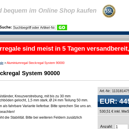
d bequem im Online Shop kaufen
Suche:
rregale sind meist in 5 Tagen versandbereit
ale
>
Aluminiumregal Steckregal System 90000
ckregal System 90000
Art.-Nr.: 11318147
lständer, Kreuzverstrebung, mit bis zu 30 mm
EUR: 44
chböden gelocht, 1,5 mm stark, Ø 24 mm Teilung 50 mm.
als fahrbare Variante lieferbar. Bitte sprechen Sie uns an.
530,51 € inkl. MwS
beachten!
t die Stabilität. Bitte bei weiteren Feldern zusätzlich
Anzahl: