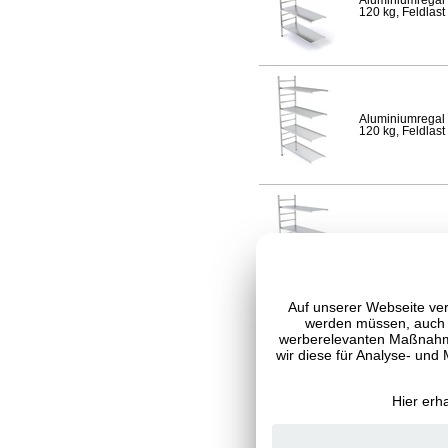
Aluminiumregal 
120 kg, Feldlast
Aluminiumregal 
120 kg, Feldlast
Aluminiumregal 
Fachlast 120 kg,
Auf unserer Webseite ver
werden müssen, auch C
werberelevanten Maßnahme
wir diese für Analyse- und
Aluminiumregal 
120 kg, Feldlast
Hier erh