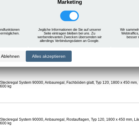
Marketing
Steckregal System 90000, Anbauregal, Rostauflagen, Typ 120, 1800 x 450 mm, Län
 600 kg
ndfunktionen
Jegliche Informationen die Sie auf unserer
Wir sammeln
 ermöglichen.
Seite eintragen bleiben bei uns. Zu
Webtraffics
werberelevanten Zwecken übersenden wir
besser 
allerdings Verbindungsdaten an Google.
Steckregal System 90000, Anbauregal, Böden gelocht, Ø 24 mm, Typ 120, 1800 x 
 Feldlast 800 kg
Ablehnen
Alles akzeptieren
Steckregal System 90000, Anbauregal, Fachböden glatt, Typ 120, 1800 x 450 mm, 
 600 kg
Steckregal System 90000, Anbauregal, Rostauflagen, Typ 120, 1800 x 450 mm, Län
 600 kg