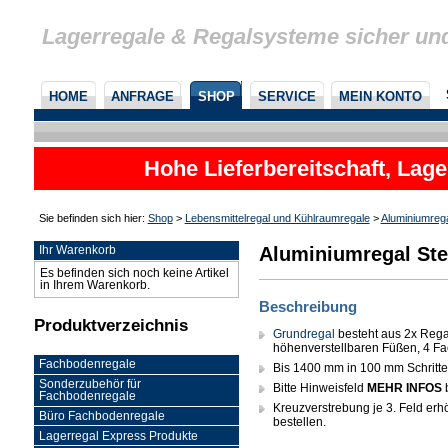
Lagerregale & Regalsysteme sicher un
HOME
ANFRAGE
SHOP
SERVICE
MEIN KONTO
Hohe Lieferbereitschaft, Lage
Sie befinden sich hier:
Shop
>
Lebensmittelregal und Kühlraumregale
>
Aluminiumreg
Aluminiumregal Ste
Ihr Warenkorb
Es befinden sich noch keine Artikel
in Ihrem Warenkorb.
Beschreibung
Produktverzeichnis
Grundregal
besteht aus 2x Rega
höhenverstellbaren Füßen, 4 Fa
Fachbodenregale
Bis 1400 mm in 100 mm Schritten 
Sonderzubehör für
Bitte Hinweisfeld
MEHR INFOS
Fachbodenregale
Kreuzverstrebung je 3. Feld erhöh
Büro Fachbodenregale
bestellen.
Lagerregal Express Produkte