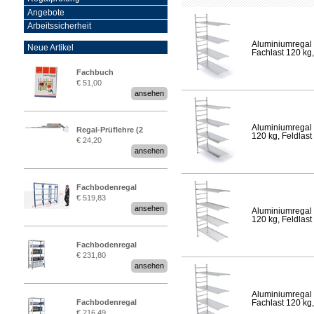
Angebote
Arbeitssicherheit
Aluminiumregal 
Neue Artikel
Fachlast 120 kg,
Fachbuch
€ 51,00
„Regalprüfung nach DIN
ansehen
EN 15635“
Aluminiumregal 
Regal-Prüflehre (2
120 kg, Feldlast
€ 24,20
Stück)
ansehen
Fachbodenregal
€ 519,83
Stecksystem MultiPlus
ansehen
Aluminiumregal 
2,25 Meter breit
120 kg, Feldlast
Fachbodenregal
€ 231,80
Stecksystem MultiPlus
ansehen
Aluminiumregal 
Fachbodenregal
Fachlast 120 kg,
€ 216,49