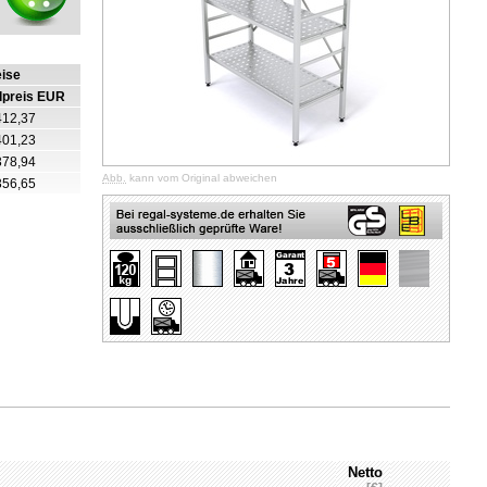
eise
lpreis EUR
412,37
401,23
378,94
Abb.
kann vom Original abweichen
356,65
Netto