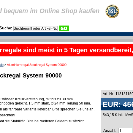
d bequem im Online Shop kaufen
Suche:
rregale sind meist in 5 Tagen versandbereit
ale
>
Aluminiumregal Steckregal System 90000
ckregal System 90000
Art.-Nr.: 11318115
lständer, Kreuzverstrebung, mit bis zu 30 mm
EUR: 45
chböden gelocht, 1,5 mm stark, Ø 24 mm Teilung 50 mm.
als fahrbare Variante lieferbar. Bitte sprechen Sie uns an.
543,15 € inkl. MwS
beachten!
t die Stabilität. Bitte bei weiteren Feldern zusätzlich
Anzahl: