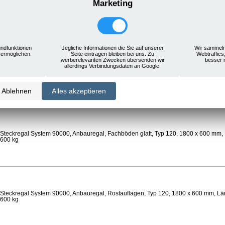
Marketing
Steckregal System 90000, Anbauregal, Rostauflagen, Typ 120, 1800 x 600 mm, Län
 600 kg
ndfunktionen
Jegliche Informationen die Sie auf unserer
Wir sammeln
 ermöglichen.
Seite eintragen bleiben bei uns. Zu
Webtraffics
werberelevanten Zwecken übersenden wir
besser 
allerdings Verbindungsdaten an Google.
Steckregal System 90000, Anbauregal, Böden gelocht, Ø 24 mm, Typ 120, 1800 x 
 Feldlast 800 kg
Ablehnen
Alles akzeptieren
Steckregal System 90000, Anbauregal, Fachböden glatt, Typ 120, 1800 x 600 mm, 
 600 kg
Steckregal System 90000, Anbauregal, Rostauflagen, Typ 120, 1800 x 600 mm, Län
 600 kg