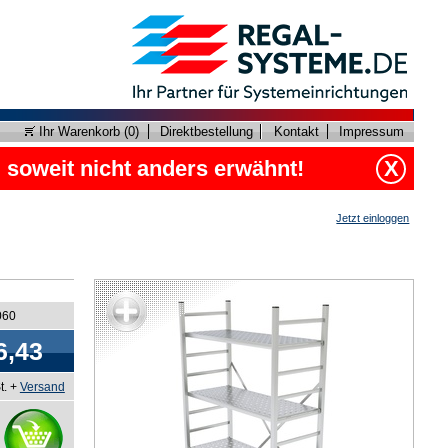
Ihr Warenkorb (
0
)
Direktbestellung
Kontakt
Impressum
, soweit nicht anders erwähnt!
X
Jetzt einloggen
060
6,43
t. +
Versand