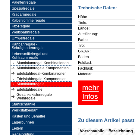
Palettenregale
Technische Daten:
Spezialregale
Kragarmregale
Höhe:
Kabeltrommelregale
Tiefe:
Kfz-Regale
Länge:
Weitspannregale
Ausführung:
Umweltregale
Farbe:
Kanbanregale -
Typ:
Schrägbodenregale
GR/AR:
Lebensmittelregal und
Böden:
Kühlraumregale
Feldlast:
Aluminiumregal-Kombinationen
Fachlast:
Aluminiumregale Komponenten
Edelstahlregal-Kombinationen
Material:
Edelstahlregale Komponenten
Aluminiumregale
Edelstahlregale
Getränkekistenregale
Weinregale
Stahlschränke
Werkstattbedarf
Kästen und Behälter
Zu diesem Artikel passt
Lagerbühnen
Leitern
Vorschaubild
Bezeichnung
Regalprüfung