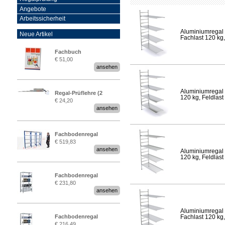
Angebote
Arbeitssicherheit
Aluminiumregal 
Neue Artikel
Fachlast 120 kg,
Fachbuch
€ 51,00
„Regalprüfung nach DIN
ansehen
EN 15635“
Aluminiumregal 
Regal-Prüflehre (2
120 kg, Feldlast
€ 24,20
Stück)
ansehen
Fachbodenregal
€ 519,83
Stecksystem MultiPlus
ansehen
Aluminiumregal 
2,25 Meter breit
120 kg, Feldlast
Fachbodenregal
€ 231,80
Stecksystem MultiPlus
ansehen
Aluminiumregal 
Fachbodenregal
Fachlast 120 kg,
€ 216,49