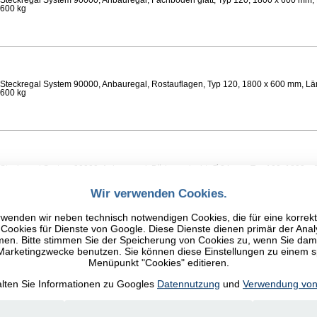
Steckregal System 90000, Anbauregal, Fachböden glatt, Typ 120, 1800 x 600 mm, 
 600 kg
Steckregal System 90000, Anbauregal, Rostauflagen, Typ 120, 1800 x 600 mm, Lä
 600 kg
Steckregal System 90000, Anbauregal, Böden gelocht, Ø 24 mm, Typ 120, 1800 x 
 Feldlast 800 kg
Wir verwenden Cookies.
wenden wir neben technisch notwendigen Cookies, die für eine korrek
ookies für Dienste von Google. Diese Dienste dienen primär der Anal
n. Bitte stimmen Sie der Speicherung von Cookies zu, wenn Sie damit
 Marketingzwecke benutzen. Sie können diese Einstellungen zu einem 
Steckregal System 90000, Anbauregal, Fachböden glatt, Typ 120, 1800 x 600 mm, 
Menüpunkt "Cookies" editieren.
 600 kg
alten Sie Informationen zu Googles
Datennutzung
und
Verwendung von