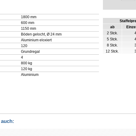
1800 mm
Staffelpr
600 mm
ab
Einze
1150 mm
2 Stck.
Böden gelocht, Ø 24 mm
5 Stck.
Aluminium eloxiert
8 Stck.
120
12 Stck.
Grundregal
4
800 kg
120 kg
Aluminium
 auch: