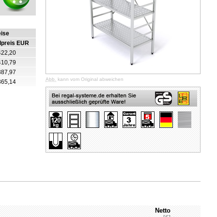
eise
lpreis EUR
422,20
410,79
387,97
Abb.
kann vom Original abweichen
365,14
Netto