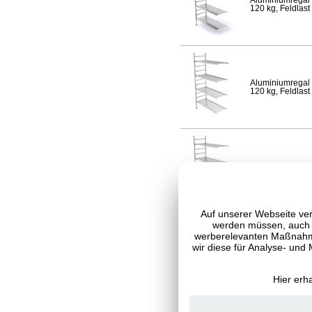
Aluminiumregal 
120 kg, Feldlast
Aluminiumregal 
120 kg, Feldlast
Aluminiumregal 
Fachlast 120 kg,
Auf unserer Webseite ver
werden müssen, auch C
werberelevanten Maßnahme
wir diese für Analyse- und
Aluminiumregal 
120 kg, Feldlast
Hier erh