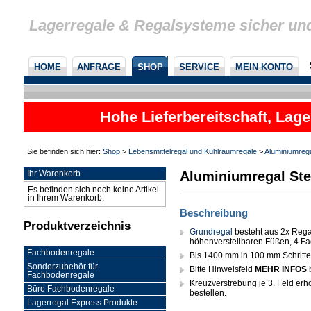
Lagerregale & Regalsysteme sicher un
HOME
ANFRAGE
SHOP
SERVICE
MEIN KONTO
Hohe Lieferbereitschaft, Lage
Sie befinden sich hier:
Shop
>
Lebensmittelregal und Kühlraumregale
>
Aluminiumreg
Aluminiumregal Ste
Ihr Warenkorb
Es befinden sich noch keine Artikel
in Ihrem Warenkorb.
Beschreibung
Produktverzeichnis
Grundregal
besteht aus 2x Rega
höhenverstellbaren Füßen, 4 Fa
Fachbodenregale
Bis 1400 mm in 100 mm Schritten 
Sonderzubehör für
Bitte Hinweisfeld
MEHR INFOS
Fachbodenregale
Kreuzverstrebung je 3. Feld erhöh
Büro Fachbodenregale
bestellen.
Lagerregal Express Produkte