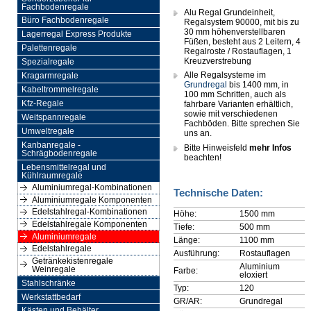
Fachbodenregale
Alu Regal Grundeinheit,
Büro Fachbodenregale
Regalsystem 90000, mit bis zu
30 mm höhenverstellbaren
Lagerregal Express Produkte
Füßen, besteht aus 2 Leitern, 4
Palettenregale
Regalroste / Rostauflagen, 1
Kreuzverstrebung
Spezialregale
Alle Regalsysteme im
Kragarmregale
Grundregal
bis 1400 mm, in
Kabeltrommelregale
100 mm Schritten, auch als
Kfz-Regale
fahrbare Varianten erhältlich,
sowie mit verschiedenen
Weitspannregale
Fachböden. Bitte sprechen Sie
Umweltregale
uns an.
Kanbanregale -
Bitte Hinweisfeld
mehr Infos
Schrägbodenregale
beachten!
Lebensmittelregal und
Kühlraumregale
Aluminiumregal-Kombinationen
Technische Daten:
Aluminiumregale Komponenten
Edelstahlregal-Kombinationen
Höhe:
1500 mm
Edelstahlregale Komponenten
Tiefe:
500 mm
Aluminiumregale
Länge:
1100 mm
Edelstahlregale
Ausführung:
Rostauflagen
Getränkekistenregale
Aluminium
Weinregale
Farbe:
eloxiert
Stahlschränke
Typ:
120
Werkstattbedarf
GR/AR:
Grundregal
Kästen und Behälter