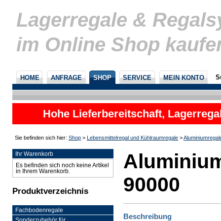
Lagerregale & Regal
im Online Shop kaufe
S
HOME
ANFRAGE
SHOP
SERVICE
MEIN KONTO
Hohe Lieferbereitschaft, Lagerrega
nicht
Sie befinden sich hier:
Shop
>
Lebensmittelregal und Kühlraumregale
>
Aluminiumregal
Aluminium
Ihr Warenkorb
Es befinden sich noch keine Artikel
in Ihrem Warenkorb.
90000
Produktverzeichnis
Fachbodenregale
Beschreibung
Sonderzubehör für