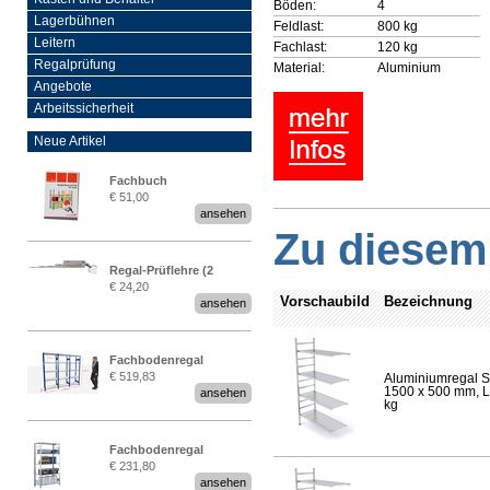
Böden:
4
Lagerbühnen
Feldlast:
800 kg
Leitern
Fachlast:
120 kg
Regalprüfung
Material:
Aluminium
Angebote
Arbeitssicherheit
Neue Artikel
Fachbuch
€ 51,00
„Regalprüfung nach DIN
ansehen
EN 15635“
Zu diesem 
Regal-Prüflehre (2
€ 24,20
Stück)
Vorschaubild
Bezeichnung
ansehen
Fachbodenregal
€ 519,83
Aluminiumregal S
Stecksystem MultiPlus
1500 x 500 mm, Lä
ansehen
2,25 Meter breit
kg
Fachbodenregal
€ 231,80
Stecksystem MultiPlus
ansehen