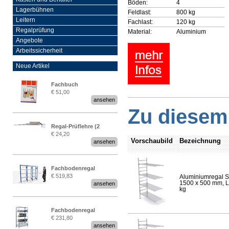
Böden:
4
Lagerbühnen
Feldlast:
800 kg
Leitern
Fachlast:
120 kg
Regalprüfung
Material:
Aluminium
Angebote
Arbeitssicherheit
Neue Artikel
Fachbuch
€ 51,00
„Regalprüfung nach DIN
ansehen
EN 15635“
Zu diesem 
Regal-Prüflehre (2
€ 24,20
Stück)
Vorschaubild
Bezeichnung
ansehen
Fachbodenregal
€ 519,83
Aluminiumregal S
Stecksystem MultiPlus
1500 x 500 mm, Lä
ansehen
2,25 Meter breit
kg
Fachbodenregal
€ 231,80
Stecksystem MultiPlus
ansehen