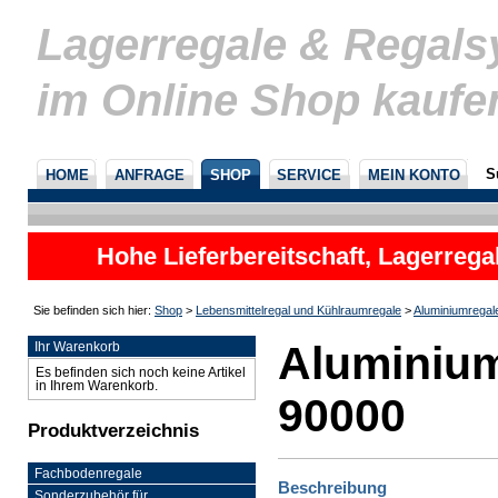
Lagerregale & Regal
im Online Shop kaufe
S
HOME
ANFRAGE
SHOP
SERVICE
MEIN KONTO
Hohe Lieferbereitschaft, Lagerrega
nicht
Sie befinden sich hier:
Shop
>
Lebensmittelregal und Kühlraumregale
>
Aluminiumregal
Aluminium
Ihr Warenkorb
Es befinden sich noch keine Artikel
in Ihrem Warenkorb.
90000
Produktverzeichnis
Fachbodenregale
Beschreibung
Sonderzubehör für