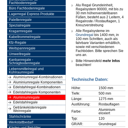
Fachbodenregale
Alu Regal Grundeinheit,
Büro Fachbodenregale
Regalsystem 90000, mit bis zu
30 mm höhenverstellbaren
Lagerregal Express Produkte
Füßen, besteht aus 2 Leitern, 4
Palettenregale
Regalroste / Rostauflagen, 1
Kreuzverstrebung
Spezialregale
Alle Regalsysteme im
Kragarmregale
Grundregal
bis 1400 mm, in
Kabeltrommelregale
100 mm Schritten, auch als
Kfz-Regale
fahrbare Varianten erhältlich,
sowie mit verschiedenen
Weitspannregale
Fachböden. Bitte sprechen Sie
Umweltregale
uns an.
Kanbanregale -
Bitte Hinweisfeld
mehr Infos
Schrägbodenregale
beachten!
Lebensmittelregal und
Kühlraumregale
Aluminiumregal-Kombinationen
Technische Daten:
Aluminiumregale Komponenten
Edelstahlregal-Kombinationen
Höhe:
1500 mm
Edelstahlregale Komponenten
Tiefe:
500 mm
Aluminiumregale
Länge:
1275 mm
Edelstahlregale
Ausführung:
Rostauflagen
Getränkekistenregale
Aluminium
Weinregale
Farbe:
eloxiert
Stahlschränke
Typ:
120
Werkstattbedarf
GR/AR:
Grundregal
Kästen und Behälter