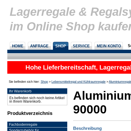
Lagerregale & Regal
im Online Shop kaufe
S
HOME
ANFRAGE
SHOP
SERVICE
MEIN KONTO
Hohe Lieferbereitschaft, Lagerrega
nicht
Sie befinden sich hier:
Shop
>
Lebensmittelregal und Kühlraumregale
>
Aluminiumregal
Aluminium
Ihr Warenkorb
Es befinden sich noch keine Artikel
in Ihrem Warenkorb.
90000
Produktverzeichnis
Fachbodenregale
Beschreibung
Sonderzubehör für