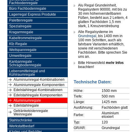
Fachbodenregale
Alu Regal Grundeinheit,
Büro Fachbodenregale
Regalsystem 90000, mit bis zu
30 mm höhenverstellbaren
Lagerregal Express Produkte
Füßen, besteht aus 2 Leitern, 4
Palettenregale
glatten Fachböden 1,5 mm
stark, 1 Kreuzverstrebung
Spezialregale
Alle Regalsysteme im
Kragarmregale
Grundregal
, bis 1400 mm in
Kabeltrommelregale
100 mm Schritten, auch als
Kfz-Regale
fahrbare Varianten erhältlich,
sowie mit verschiedenen
Weitspannregale
Fachböden. Bitte sprechen Sie
Umweltregale
uns an.
Kanbanregale -
Bitte Hinweisfeld
mehr Infos
Schrägbodenregale
beachten!
Lebensmittelregal und
Kühlraumregale
Aluminiumregal-Kombinationen
Technische Daten:
Aluminiumregale Komponenten
Edelstahlregal-Kombinationen
Höhe:
1500 mm
Edelstahlregale Komponenten
Tiefe:
500 mm
Aluminiumregale
Länge:
1425 mm
Edelstahlregale
Ausführung:
Fachböden glatt
Getränkekistenregale
Aluminium
Weinregale
Farbe:
eloxiert
Stahlschränke
Typ:
120
Werkstattbedarf
GR/AR:
Grundregal
Kästen und Behälter