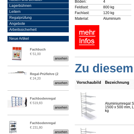
Böden:
4
Lagerbühnen
Feldlast:
800 kg
Leitern
Fachlast:
120 kg
Regalprüfung
Material:
Aluminium
Angebote
Arbeitssicherheit
Neue Artikel
Fachbuch
€ 51,00
„Regalprüfung nach DIN
ansehen
EN 15635“
Zu diesem 
Regal-Prüflehre (2
€ 24,20
Stück)
Vorschaubild
Bezeichnung
ansehen
Fachbodenregal
€ 519,83
Aluminiumregal S
Stecksystem MultiPlus
1500 x 500 mm, Lä
ansehen
2,25 Meter breit
kg
Fachbodenregal
€ 231,80
Stecksystem MultiPlus
ansehen