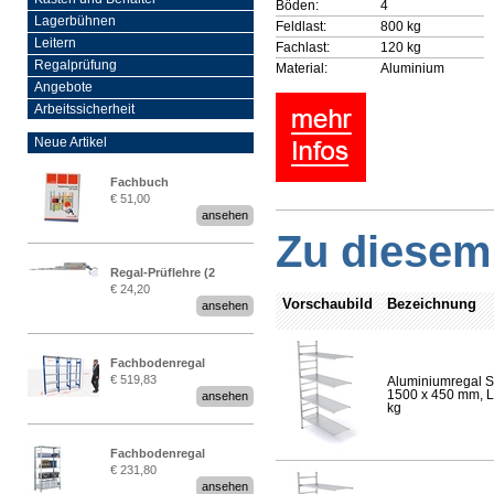
Böden:
4
Lagerbühnen
Feldlast:
800 kg
Leitern
Fachlast:
120 kg
Regalprüfung
Material:
Aluminium
Angebote
Arbeitssicherheit
Neue Artikel
Fachbuch
€ 51,00
„Regalprüfung nach DIN
ansehen
EN 15635“
Zu diesem 
Regal-Prüflehre (2
€ 24,20
Stück)
Vorschaubild
Bezeichnung
ansehen
Fachbodenregal
€ 519,83
Aluminiumregal S
Stecksystem MultiPlus
1500 x 450 mm, Lä
ansehen
2,25 Meter breit
kg
Fachbodenregal
€ 231,80
Stecksystem MultiPlus
ansehen