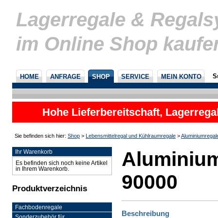
Lagerregale & Regal
im Online Shop kaufe
S
HOME
ANFRAGE
SHOP
SERVICE
MEIN KONTO
Hohe Lieferbereitschaft, Lagerrega
nicht
Sie befinden sich hier:
Shop
>
Lebensmittelregal und Kühlraumregale
>
Aluminiumregal
Aluminium
Ihr Warenkorb
Es befinden sich noch keine Artikel
in Ihrem Warenkorb.
90000
Produktverzeichnis
Fachbodenregale
Beschreibung
Sonderzubehör für