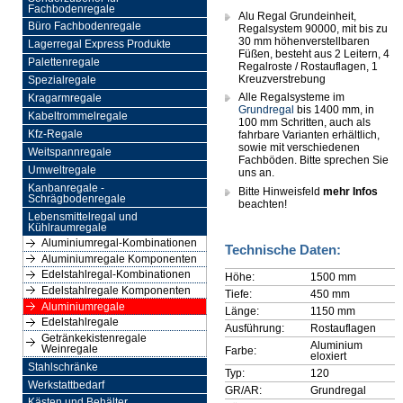
Fachbodenregale
Alu Regal Grundeinheit,
Büro Fachbodenregale
Regalsystem 90000, mit bis zu
30 mm höhenverstellbaren
Lagerregal Express Produkte
Füßen, besteht aus 2 Leitern, 4
Palettenregale
Regalroste / Rostauflagen, 1
Kreuzverstrebung
Spezialregale
Alle Regalsysteme im
Kragarmregale
Grundregal
bis 1400 mm, in
Kabeltrommelregale
100 mm Schritten, auch als
Kfz-Regale
fahrbare Varianten erhältlich,
sowie mit verschiedenen
Weitspannregale
Fachböden. Bitte sprechen Sie
Umweltregale
uns an.
Kanbanregale -
Bitte Hinweisfeld
mehr Infos
Schrägbodenregale
beachten!
Lebensmittelregal und
Kühlraumregale
Aluminiumregal-Kombinationen
Technische Daten:
Aluminiumregale Komponenten
Edelstahlregal-Kombinationen
Höhe:
1500 mm
Edelstahlregale Komponenten
Tiefe:
450 mm
Aluminiumregale
Länge:
1150 mm
Edelstahlregale
Ausführung:
Rostauflagen
Getränkekistenregale
Aluminium
Weinregale
Farbe:
eloxiert
Stahlschränke
Typ:
120
Werkstattbedarf
GR/AR:
Grundregal
Kästen und Behälter