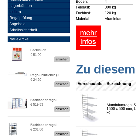
Böden:
4
Lagerbühnen
Feldlast:
800 kg
Leitern
Fachlast:
120 kg
Regalprüfung
Material:
Aluminium
Angebote
Arbeitssicherheit
Neue Artikel
Fachbuch
€ 51,00
„Regalprüfung nach DIN
ansehen
EN 15635“
Zu diesem 
Regal-Prüflehre (2
€ 24,20
Stück)
Vorschaubild
Bezeichnung
ansehen
Fachbodenregal
€ 519,83
Aluminiumregal S
Stecksystem MultiPlus
1500 x 500 mm, Lä
ansehen
2,25 Meter breit
kg
Fachbodenregal
€ 231,80
Stecksystem MultiPlus
ansehen