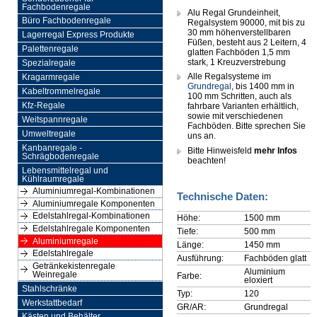
Fachbodenregale
Alu Regal Grundeinheit,
Büro Fachbodenregale
Regalsystem 90000, mit bis zu
30 mm höhenverstellbaren
Lagerregal Express Produkte
Füßen, besteht aus 2 Leitern, 4
Palettenregale
glatten Fachböden 1,5 mm
stark, 1 Kreuzverstrebung
Spezialregale
Alle Regalsysteme im
Kragarmregale
Grundregal
, bis 1400 mm in
Kabeltrommelregale
100 mm Schritten, auch als
Kfz-Regale
fahrbare Varianten erhältlich,
sowie mit verschiedenen
Weitspannregale
Fachböden. Bitte sprechen Sie
Umweltregale
uns an.
Kanbanregale -
Bitte Hinweisfeld
mehr Infos
Schrägbodenregale
beachten!
Lebensmittelregal und
Kühlraumregale
Aluminiumregal-Kombinationen
Technische Daten:
Aluminiumregale Komponenten
Edelstahlregal-Kombinationen
Höhe:
1500 mm
Edelstahlregale Komponenten
Tiefe:
500 mm
Aluminiumregale
Länge:
1450 mm
Edelstahlregale
Ausführung:
Fachböden glatt
Getränkekistenregale
Aluminium
Weinregale
Farbe:
eloxiert
Stahlschränke
Typ:
120
Werkstattbedarf
GR/AR:
Grundregal
Kästen und Behälter