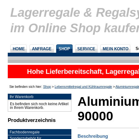
Lagerregale & Regal
im Online Shop kaufe
S
HOME
ANFRAGE
SHOP
SERVICE
MEIN KONTO
Hohe Lieferbereitschaft, Lagerrega
nicht
Sie befinden sich hier:
Shop
>
Lebensmittelregal und Kühlraumregale
>
Aluminiumregal
Aluminium
Ihr Warenkorb
Es befinden sich noch keine Artikel
in Ihrem Warenkorb.
90000
Produktverzeichnis
Fachbodenregale
Beschreibung
Sonderzubehör für