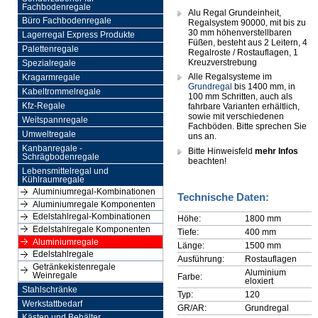
Fachbodenregale
Alu Regal Grundeinheit,
Büro Fachbodenregale
Regalsystem 90000, mit bis zu
30 mm höhenverstellbaren
Lagerregal Express Produkte
Füßen, besteht aus 2 Leitern, 4
Palettenregale
Regalroste / Rostauflagen, 1
Kreuzverstrebung
Spezialregale
Alle Regalsysteme im
Kragarmregale
Grundregal
bis 1400 mm, in
Kabeltrommelregale
100 mm Schritten, auch als
Kfz-Regale
fahrbare Varianten erhältlich,
sowie mit verschiedenen
Weitspannregale
Fachböden. Bitte sprechen Sie
Umweltregale
uns an.
Kanbanregale -
Bitte Hinweisfeld
mehr Infos
Schrägbodenregale
beachten!
Lebensmittelregal und
Kühlraumregale
Aluminiumregal-Kombinationen
Technische Daten:
Aluminiumregale Komponenten
Edelstahlregal-Kombinationen
Höhe:
1800 mm
Edelstahlregale Komponenten
Tiefe:
400 mm
Aluminiumregale
Länge:
1500 mm
Edelstahlregale
Ausführung:
Rostauflagen
Getränkekistenregale
Aluminium
Weinregale
Farbe:
eloxiert
Stahlschränke
Typ:
120
Werkstattbedarf
GR/AR:
Grundregal
Kästen und Behälter