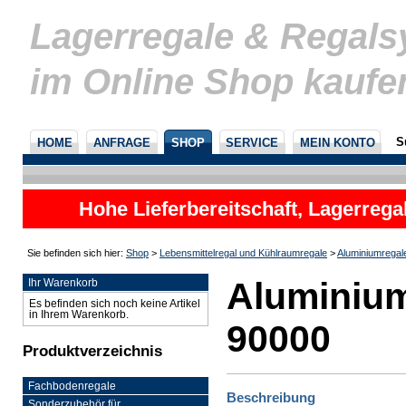
Lagerregale & Regal
im Online Shop kaufe
S
HOME
ANFRAGE
SHOP
SERVICE
MEIN KONTO
Hohe Lieferbereitschaft, Lagerrega
nicht
Sie befinden sich hier:
Shop
>
Lebensmittelregal und Kühlraumregale
>
Aluminiumregal
Aluminium
Ihr Warenkorb
Es befinden sich noch keine Artikel
in Ihrem Warenkorb.
90000
Produktverzeichnis
Fachbodenregale
Beschreibung
Sonderzubehör für