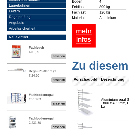
Böden:
4
Lagerbühnen
Feldlast:
800 kg
Leitern
Fachlast:
120 kg
Regalprüfung
Material:
Aluminium
Angebote
Arbeitssicherheit
Neue Artikel
Fachbuch
€ 51,00
„Regalprüfung nach DIN
ansehen
EN 15635“
Zu diesem 
Regal-Prüflehre (2
€ 24,20
Stück)
Vorschaubild
Bezeichnung
ansehen
Fachbodenregal
€ 519,83
Aluminiumregal S
Stecksystem MultiPlus
1800 x 400 mm, Lä
ansehen
2,25 Meter breit
kg
Fachbodenregal
€ 231,80
Stecksystem MultiPlus
ansehen