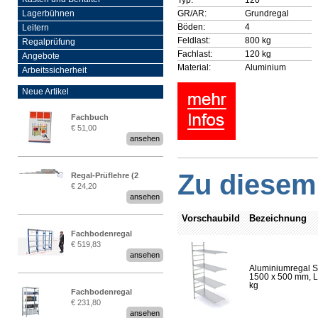
GR/AR:
Grundregal
Lagerbühnen
Böden:
4
Leitern
Feldlast:
800 kg
Regalprüfung
Fachlast:
120 kg
Angebote
Material:
Aluminium
Arbeitssicherheit
Neue Artikel
Fachbuch
€ 51,00
„Regalprüfung nach DIN
ansehen
EN 15635“
Zu diesem 
Regal-Prüflehre (2
€ 24,20
Stück)
ansehen
Vorschaubild
Bezeichnung
Fachbodenregal
€ 519,83
Stecksystem MultiPlus
ansehen
2,25 Meter breit
Aluminiumregal S
1500 x 500 mm, Lä
kg
Fachbodenregal
€ 231,80
Stecksystem MultiPlus
ansehen