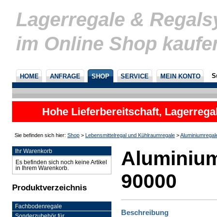
Lagerregale & Regal
im Online Shop kaufe
S
HOME
ANFRAGE
SHOP
SERVICE
MEIN KONTO
Hohe Lieferbereitschaft, Lagerrega
nicht
Sie befinden sich hier:
Shop
>
Lebensmittelregal und Kühlraumregale
>
Aluminiumregal
Aluminium
Ihr Warenkorb
Es befinden sich noch keine Artikel
in Ihrem Warenkorb.
90000
Produktverzeichnis
Fachbodenregale
Beschreibung
Sonderzubehör für