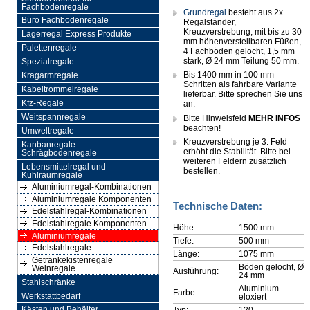
Fachbodenregale
Grundregal
besteht aus 2x
Büro Fachbodenregale
Regalständer,
Kreuzverstrebung, mit bis zu 30
Lagerregal Express Produkte
mm höhenverstellbaren Füßen,
Palettenregale
4 Fachböden gelocht, 1,5 mm
stark, Ø 24 mm Teilung 50 mm.
Spezialregale
Bis 1400 mm in 100 mm
Kragarmregale
Schritten als fahrbare Variante
Kabeltrommelregale
lieferbar. Bitte sprechen Sie uns
Kfz-Regale
an.
Weitspannregale
Bitte Hinweisfeld
MEHR INFOS
beachten!
Umweltregale
Kreuzverstrebung je 3. Feld
Kanbanregale -
erhöht die Stabilität. Bitte bei
Schrägbodenregale
weiteren Feldern zusätzlich
Lebensmittelregal und
bestellen.
Kühlraumregale
Aluminiumregal-Kombinationen
Aluminiumregale Komponenten
Technische Daten:
Edelstahlregal-Kombinationen
Edelstahlregale Komponenten
Höhe:
1500 mm
Aluminiumregale
Tiefe:
500 mm
Edelstahlregale
Länge:
1075 mm
Getränkekistenregale
Böden gelocht, Ø
Weinregale
Ausführung:
24 mm
Stahlschränke
Aluminium
Farbe:
Werkstattbedarf
eloxiert
Typ:
120
Kästen und Behälter