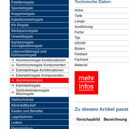
Technische Daten:
Palettenregale
Spezialregale
Höhe:
Kragarmregale
Tiefe:
Kabeltrommelregale
Länge:
Kfz-Regale
Ausführung:
Weitspannregale
Farbe:
Umweltregale
Typ:
Kanbanregale -
GR/AR:
Schrägbodenregale
Böden:
Lebensmittelregal und
Feldlast:
Kühlraumregale
Fachlast:
Aluminiumregal-Kombinationen
Material:
Aluminiumregale Komponenten
Edelstahlregal-Kombinationen
Edelstahlregale Komponenten
Aluminiumregale
Edelstahlregale
Getränkekistenregale
Weinregale
Stahlschränke
Werkstattbedarf
Zu diesem Artikel passt
Kästen und Behälter
Lagerbühnen
Vorschaubild
Bezeichnung
Leitern
Regalprüfung