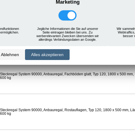
Marketing
Steckregal System 90000, Anbauregal, Rostauflagen, Typ 120, 1800 x 500 mm, Län
 600 kg
ndfunktionen
Jegliche Informationen die Sie auf unserer
Wir sammeln
 ermöglichen.
Seite eintragen bleiben bei uns. Zu
Webtraffics
werberelevanten Zwecken übersenden wir
besser 
Steckregal System 90000, Anbauregal, Böden gelocht, Ø 24 mm, Typ 120, 1800 x 
allerdings Verbindungsdaten an Google.
 Feldlast 800 kg
Ablehnen
Alles akzeptieren
Steckregal System 90000, Anbauregal, Fachböden glatt, Typ 120, 1800 x 500 mm, 
 600 kg
Steckregal System 90000, Anbauregal, Rostauflagen, Typ 120, 1800 x 500 mm, Län
 600 kg