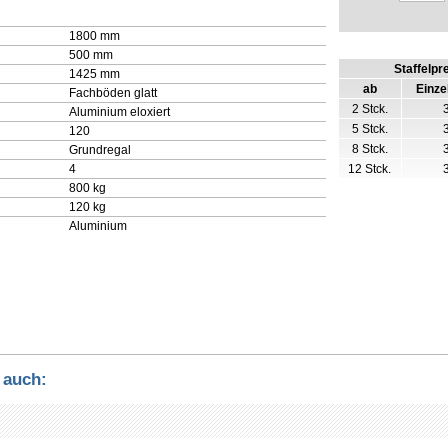
1800 mm
500 mm
Staffelpr
1425 mm
ab
Einze
Fachböden glatt
2 Stck.
Aluminium eloxiert
5 Stck.
120
8 Stck.
Grundregal
4
12 Stck.
800 kg
120 kg
Aluminium
 auch: