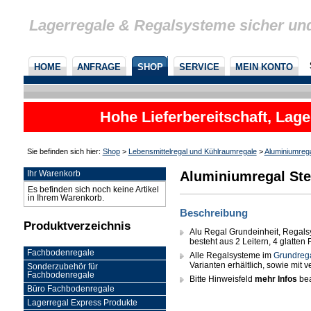
Lagerregale & Regalsysteme sicher un
HOME
ANFRAGE
SHOP
SERVICE
MEIN KONTO
Hohe Lieferbereitschaft, Lage
Sie befinden sich hier:
Shop
>
Lebensmittelregal und Kühlraumregale
>
Aluminiumreg
Aluminiumregal Ste
Ihr Warenkorb
Es befinden sich noch keine Artikel
in Ihrem Warenkorb.
Beschreibung
Produktverzeichnis
Alu Regal Grundeinheit, Regals
besteht aus 2 Leitern, 4 glatte
Fachbodenregale
Alle Regalsysteme im
Grundreg
Varianten erhältlich, sowie mit
Sonderzubehör für
Fachbodenregale
Bitte Hinweisfeld
mehr Infos
bea
Büro Fachbodenregale
Lagerregal Express Produkte