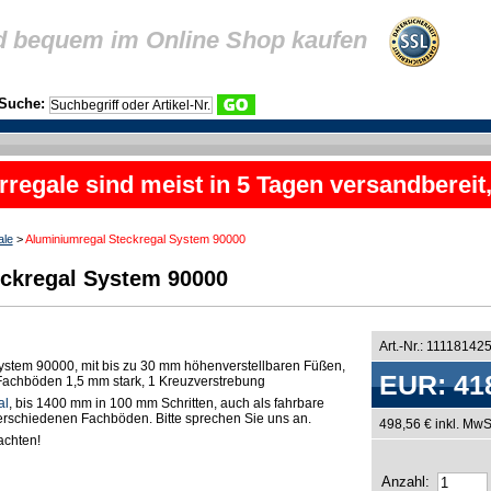
d bequem im Online Shop kaufen
Suche:
rregale sind meist in 5 Tagen versandbereit
ale
>
Aluminiumregal Steckregal System 90000
ckregal System 90000
Art.-Nr.: 11118142
ystem 90000, mit bis zu 30 mm höhenverstellbaren Füßen,
EUR: 41
n Fachböden 1,5 mm stark, 1 Kreuzverstrebung
al
, bis 1400 mm in 100 mm Schritten, auch als fahrbare
 verschiedenen Fachböden. Bitte sprechen Sie uns an.
498,56 € inkl. MwS
chten!
Anzahl: