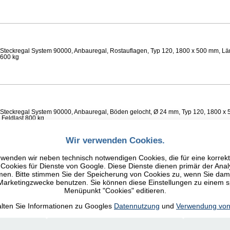
Steckregal System 90000, Anbauregal, Rostauflagen, Typ 120, 1800 x 500 mm, Lä
 600 kg
Steckregal System 90000, Anbauregal, Böden gelocht, Ø 24 mm, Typ 120, 1800 x 
 Feldlast 800 kg
Wir verwenden Cookies.
wenden wir neben technisch notwendigen Cookies, die für eine korrek
ookies für Dienste von Google. Diese Dienste dienen primär der Anal
n. Bitte stimmen Sie der Speicherung von Cookies zu, wenn Sie damit
Steckregal System 90000, Anbauregal, Fachböden glatt, Typ 120, 1800 x 500 mm, 
 600 kg
 Marketingzwecke benutzen. Sie können diese Einstellungen zu einem 
Menüpunkt "Cookies" editieren.
alten Sie Informationen zu Googles
Datennutzung
und
Verwendung von