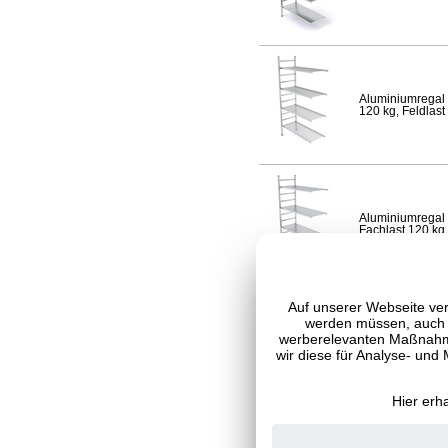
Aluminiumregal 
120 kg, Feldlast
Aluminiumregal 
Fachlast 120 kg,
Auf unserer Webseite ver
werden müssen, auch C
werberelevanten Maßnahme
Aluminiumregal 
120 kg, Feldlast
wir diese für Analyse- und
Hier erh