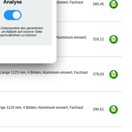
Analyse
ge 1100 mm, 4 Böden, Aluminium eloxiert, Fachlast
285,45
 Datenpunkte des generierten
, um Abläufe auf unserer Seite
nachvollziehen zu können.
500 mm, Länge 1125 mm, 4 Böden, Aluminium eloxiert,
316,12
Länge 1125 mm, 4 Böden, Aluminium eloxiert, Fachlast
279,03
ge 1125 mm, 4 Böden, Aluminium eloxiert, Fachlast
290,61