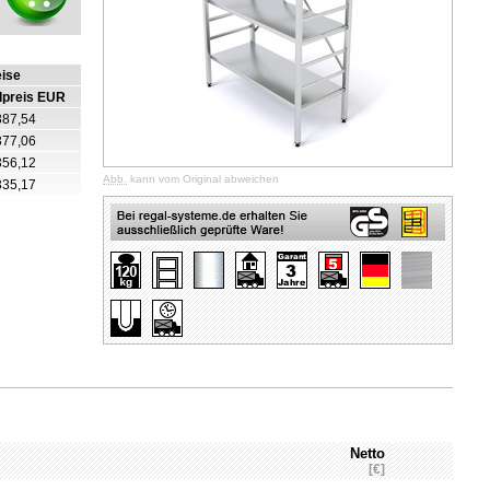
eise
lpreis EUR
387,54
377,06
356,12
Abb.
kann vom Original abweichen
335,17
Netto
[€]