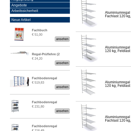
Angebote
Arbeitssicherheit
Aluminiumregal 
Fachlast 120 kg,
Neue Artikel
Fachbuch
€ 51,00
„Regalprüfung nach DIN
ansehen
EN 15635“
Aluminiumregal 
120 kg, Feldlast
Regal-Prüflehre (2
€ 24,20
Stück)
ansehen
Fachbodenregal
Aluminiumregal 
€ 519,83
Stecksystem MultiPlus
120 kg, Feldlast
ansehen
2,25 Meter breit
Fachbodenregal
€ 231,80
Stecksystem MultiPlus
ansehen
Aluminiumregal 
Fachlast 120 kg,
Fachbodenregal
€ 216,49