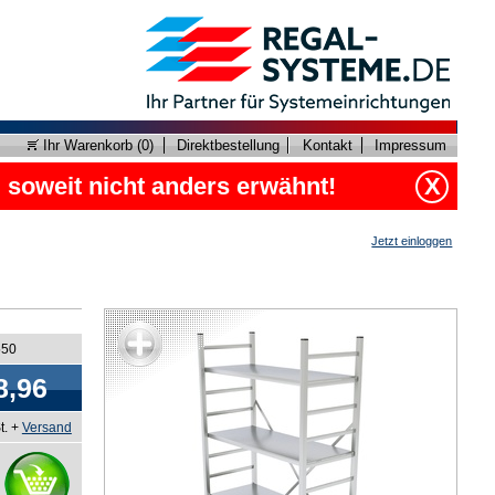
Ihr Warenkorb (
0
)
Direktbestellung
Kontakt
Impressum
, soweit nicht anders erwähnt!
X
Jetzt einloggen
550
8,96
t. +
Versand