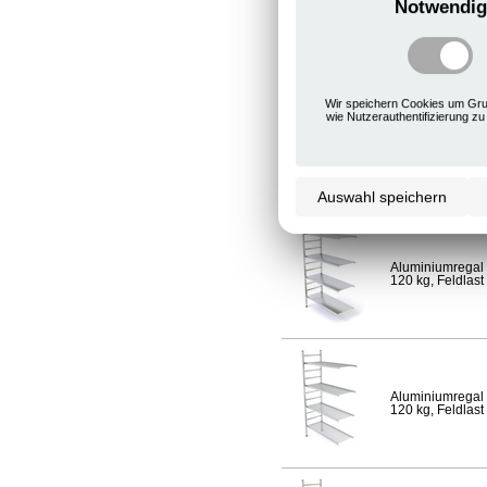
Notwendig
Aluminiumregal 
120 kg, Feldlast
Wir speichern Cookies um Gru
wie Nutzerauthentifizierung zu
Aluminiumregal 
Fachlast 120 kg,
Auswahl speichern
Aluminiumregal 
120 kg, Feldlast
Aluminiumregal 
120 kg, Feldlast