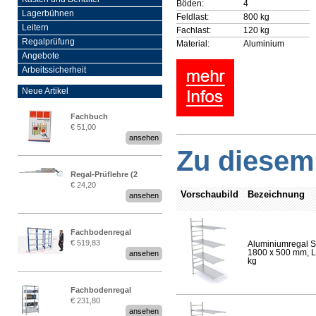
Böden:
4
Lagerbühnen
Feldlast:
800 kg
Leitern
Fachlast:
120 kg
Regalprüfung
Material:
Aluminium
Angebote
Arbeitssicherheit
Neue Artikel
Fachbuch
€ 51,00
„Regalprüfung nach DIN
ansehen
EN 15635“
Zu diesem 
Regal-Prüflehre (2
€ 24,20
Stück)
Vorschaubild
Bezeichnung
ansehen
Fachbodenregal
€ 519,83
Aluminiumregal S
Stecksystem MultiPlus
1800 x 500 mm, Lä
ansehen
2,25 Meter breit
kg
Fachbodenregal
€ 231,80
Stecksystem MultiPlus
ansehen