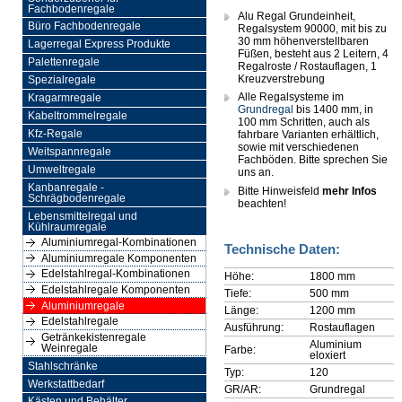
Fachbodenregale
Alu Regal Grundeinheit,
Büro Fachbodenregale
Regalsystem 90000, mit bis zu
30 mm höhenverstellbaren
Lagerregal Express Produkte
Füßen, besteht aus 2 Leitern, 4
Palettenregale
Regalroste / Rostauflagen, 1
Kreuzverstrebung
Spezialregale
Alle Regalsysteme im
Kragarmregale
Grundregal
bis 1400 mm, in
Kabeltrommelregale
100 mm Schritten, auch als
Kfz-Regale
fahrbare Varianten erhältlich,
sowie mit verschiedenen
Weitspannregale
Fachböden. Bitte sprechen Sie
Umweltregale
uns an.
Kanbanregale -
Bitte Hinweisfeld
mehr Infos
Schrägbodenregale
beachten!
Lebensmittelregal und
Kühlraumregale
Aluminiumregal-Kombinationen
Technische Daten:
Aluminiumregale Komponenten
Edelstahlregal-Kombinationen
Höhe:
1800 mm
Edelstahlregale Komponenten
Tiefe:
500 mm
Aluminiumregale
Länge:
1200 mm
Edelstahlregale
Ausführung:
Rostauflagen
Getränkekistenregale
Aluminium
Weinregale
Farbe:
eloxiert
Stahlschränke
Typ:
120
Werkstattbedarf
GR/AR:
Grundregal
Kästen und Behälter