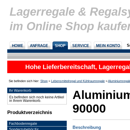
Lagerregale & Regal
im Online Shop kaufe
S
HOME
ANFRAGE
SHOP
SERVICE
MEIN KONTO
Hohe Lieferbereitschaft, Lagerrega
nicht
Sie befinden sich hier:
Shop
>
Lebensmittelregal und Kühlraumregale
>
Aluminiumregal
Aluminium
Ihr Warenkorb
Es befinden sich noch keine Artikel
in Ihrem Warenkorb.
90000
Produktverzeichnis
Fachbodenregale
Beschreibung
Sonderzubehör für