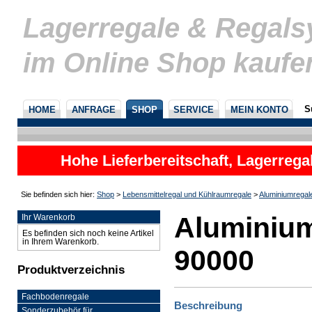
Lagerregale & Regal
im Online Shop kaufe
S
HOME
ANFRAGE
SHOP
SERVICE
MEIN KONTO
Hohe Lieferbereitschaft, Lagerrega
nicht
Sie befinden sich hier:
Shop
>
Lebensmittelregal und Kühlraumregale
>
Aluminiumregal
Aluminium
Ihr Warenkorb
Es befinden sich noch keine Artikel
in Ihrem Warenkorb.
90000
Produktverzeichnis
Fachbodenregale
Beschreibung
Sonderzubehör für