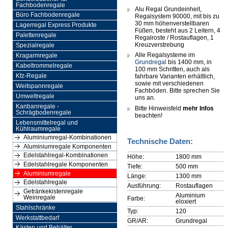
Fachbodenregale
Alu Regal Grundeinheit,
Büro Fachbodenregale
Regalsystem 90000, mit bis zu
30 mm höhenverstellbaren
Lagerregal Express Produkte
Füßen, besteht aus 2 Leitern, 4
Palettenregale
Regalroste / Rostauflagen, 1
Kreuzverstrebung
Spezialregale
Alle Regalsysteme im
Kragarmregale
Grundregal
bis 1400 mm, in
Kabeltrommelregale
100 mm Schritten, auch als
Kfz-Regale
fahrbare Varianten erhältlich,
sowie mit verschiedenen
Weitspannregale
Fachböden. Bitte sprechen Sie
Umweltregale
uns an.
Kanbanregale -
Bitte Hinweisfeld
mehr Infos
Schrägbodenregale
beachten!
Lebensmittelregal und
Kühlraumregale
Aluminiumregal-Kombinationen
Technische Daten:
Aluminiumregale Komponenten
Edelstahlregal-Kombinationen
Höhe:
1800 mm
Edelstahlregale Komponenten
Tiefe:
500 mm
Aluminiumregale
Länge:
1300 mm
Edelstahlregale
Ausführung:
Rostauflagen
Getränkekistenregale
Aluminium
Weinregale
Farbe:
eloxiert
Stahlschränke
Typ:
120
Werkstattbedarf
GR/AR:
Grundregal
Kästen und Behälter