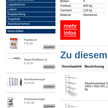
Böden:
4
Lagerbühnen
Feldlast:
800 kg
Leitern
Fachlast:
120 kg
Regalprüfung
Material:
Aluminium
Angebote
Arbeitssicherheit
Neue Artikel
Fachbuch
€ 51,00
„Regalprüfung nach DIN
ansehen
EN 15635“
Zu diesem 
Regal-Prüflehre (2
€ 24,20
Stück)
Vorschaubild
Bezeichnung
ansehen
Fachbodenregal
€ 519,83
Aluminiumregal S
Stecksystem MultiPlus
1800 x 500 mm, Lä
ansehen
2,25 Meter breit
kg
Fachbodenregal
€ 231,80
Stecksystem MultiPlus
ansehen