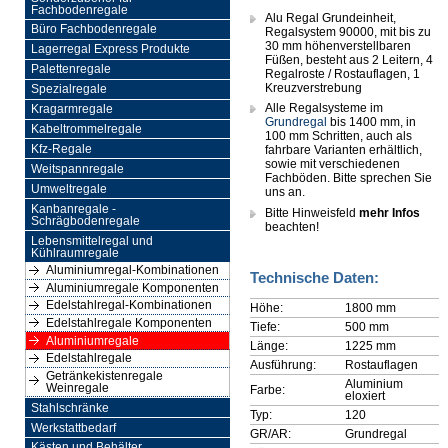
Fachbodenregale
Alu Regal Grundeinheit,
Büro Fachbodenregale
Regalsystem 90000, mit bis zu
30 mm höhenverstellbaren
Lagerregal Express Produkte
Füßen, besteht aus 2 Leitern, 4
Palettenregale
Regalroste / Rostauflagen, 1
Kreuzverstrebung
Spezialregale
Alle Regalsysteme im
Kragarmregale
Grundregal
bis 1400 mm, in
Kabeltrommelregale
100 mm Schritten, auch als
Kfz-Regale
fahrbare Varianten erhältlich,
sowie mit verschiedenen
Weitspannregale
Fachböden. Bitte sprechen Sie
Umweltregale
uns an.
Kanbanregale -
Bitte Hinweisfeld
mehr Infos
Schrägbodenregale
beachten!
Lebensmittelregal und
Kühlraumregale
Aluminiumregal-Kombinationen
Technische Daten:
Aluminiumregale Komponenten
Edelstahlregal-Kombinationen
Höhe:
1800 mm
Edelstahlregale Komponenten
Tiefe:
500 mm
Aluminiumregale
Länge:
1225 mm
Edelstahlregale
Ausführung:
Rostauflagen
Getränkekistenregale
Aluminium
Weinregale
Farbe:
eloxiert
Stahlschränke
Typ:
120
Werkstattbedarf
GR/AR:
Grundregal
Kästen und Behälter