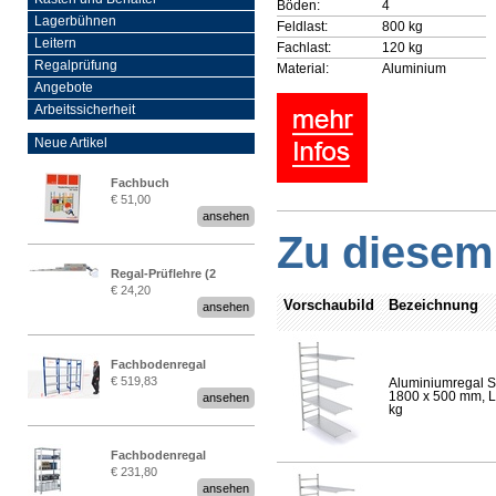
Böden:
4
Lagerbühnen
Feldlast:
800 kg
Leitern
Fachlast:
120 kg
Regalprüfung
Material:
Aluminium
Angebote
Arbeitssicherheit
Neue Artikel
Fachbuch
€ 51,00
„Regalprüfung nach DIN
ansehen
EN 15635“
Zu diesem 
Regal-Prüflehre (2
€ 24,20
Stück)
Vorschaubild
Bezeichnung
ansehen
Fachbodenregal
€ 519,83
Aluminiumregal S
Stecksystem MultiPlus
1800 x 500 mm, Lä
ansehen
2,25 Meter breit
kg
Fachbodenregal
€ 231,80
Stecksystem MultiPlus
ansehen