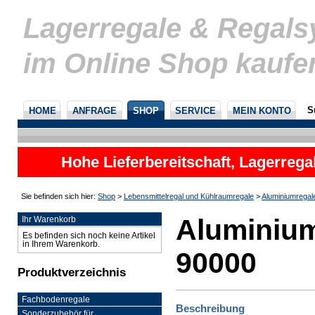
Lagerregale & Regal
im Online Shop kaufe
S
HOME
ANFRAGE
SHOP
SERVICE
MEIN KONTO
Hohe Lieferbereitschaft, Lagerrega
nicht
Sie befinden sich hier:
Shop
>
Lebensmittelregal und Kühlraumregale
>
Aluminiumregal
Aluminium
Ihr Warenkorb
Es befinden sich noch keine Artikel
in Ihrem Warenkorb.
90000
Produktverzeichnis
Fachbodenregale
Beschreibung
Sonderzubehör für