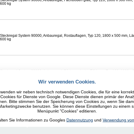
Steckregal System 90000, Anbauregal, Fachböden glatt, Typ 120, 1800 x 500 mm, 
 600 kg
Steckregal System 90000, Anbauregal, Rostauflagen, Typ 120, 1800 x 500 mm, Lä
 600 kg
Steckregal System 90000, Anbauregal, Böden gelocht, Ø 24 mm, Typ 120, 1800 x 
 Feldlast 800 kg
Wir verwenden Cookies.
wenden wir neben technisch notwendigen Cookies, die für eine korrek
ookies für Dienste von Google. Diese Dienste dienen primär der Anal
n. Bitte stimmen Sie der Speicherung von Cookies zu, wenn Sie damit
 Marketingzwecke benutzen. Sie können diese Einstellungen zu einem 
Steckregal System 90000, Anbauregal, Fachböden glatt, Typ 120, 1800 x 500 mm, 
Menüpunkt "Cookies" editieren.
 600 kg
alten Sie Informationen zu Googles
Datennutzung
und
Verwendung von