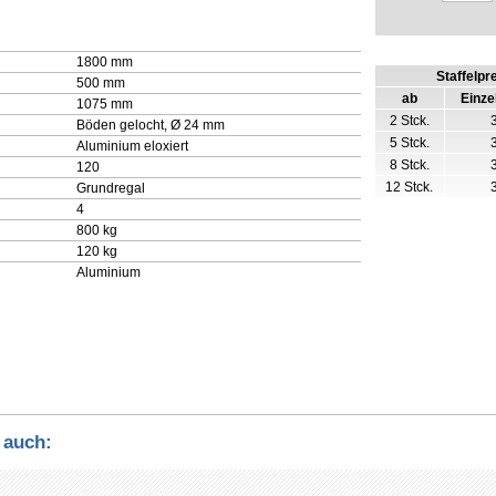
1800 mm
Staffelpr
500 mm
ab
Einze
1075 mm
2 Stck.
Böden gelocht, Ø 24 mm
5 Stck.
Aluminium eloxiert
8 Stck.
120
12 Stck.
Grundregal
4
800 kg
120 kg
Aluminium
 auch: