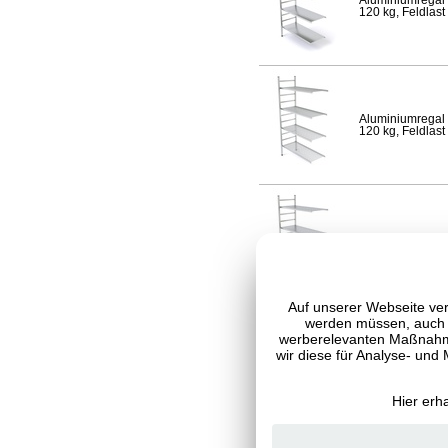
Aluminiumregal 
120 kg, Feldlast
Aluminiumregal 
120 kg, Feldlast
Aluminiumregal 
Fachlast 120 kg,
Auf unserer Webseite ver
werden müssen, auch C
werberelevanten Maßnahme
wir diese für Analyse- und
Aluminiumregal 
120 kg, Feldlast
Hier erh