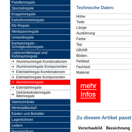
Palettenregale
Technische Daten:
Spezialregale
Kragarmregale
Höhe:
Kabeltrommelregale
Tiefe:
Kfz-Regale
Länge:
Weitspannregale
Ausführung:
Umweltregale
Farbe:
Kanbanregale -
Typ:
Schrägbodenregale
GR/AR:
Lebensmittelregal und
Böden:
Kühlraumregale
Feldlast:
Aluminiumregal-Kombinationen
Fachlast:
Aluminiumregale Komponenten
Edelstahlregal-Kombinationen
Material:
Edelstahlregale Komponenten
Aluminiumregale
Edelstahlregale
Getränkekistenregale
Weinregale
Stahlschränke
Werkstattbedarf
Kästen und Behälter
Zu diesem Artikel passt
Lagerbühnen
Leitern
Vorschaubild
Bezeichnung
Regalprüfung