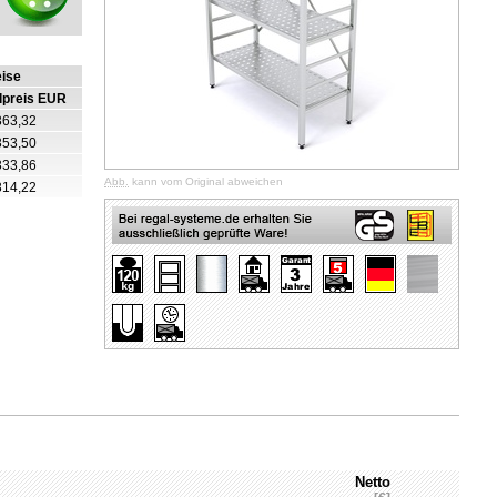
eise
lpreis EUR
363,32
353,50
333,86
Abb.
kann vom Original abweichen
314,22
Netto