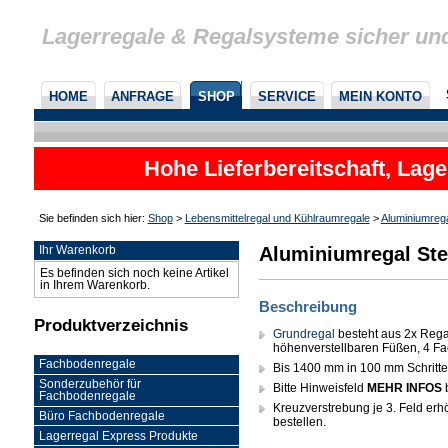
Lagerregale & Regalsysteme sicher un
HOME
ANFRAGE
SHOP
SERVICE
MEIN KONTO
Hohe Lieferbereitschaft, Lage
Sie befinden sich hier:
Shop
>
Lebensmittelregal und Kühlraumregale
>
Aluminiumreg
Aluminiumregal Ste
Ihr Warenkorb
Es befinden sich noch keine Artikel
in Ihrem Warenkorb.
Beschreibung
Produktverzeichnis
Grundregal
besteht aus 2x Rega
höhenverstellbaren Füßen, 4 Fa
Fachbodenregale
Bis 1400 mm in 100 mm Schritten 
Sonderzubehör für
Bitte Hinweisfeld
MEHR INFOS
Fachbodenregale
Kreuzverstrebung je 3. Feld erhöh
Büro Fachbodenregale
bestellen.
Lagerregal Express Produkte