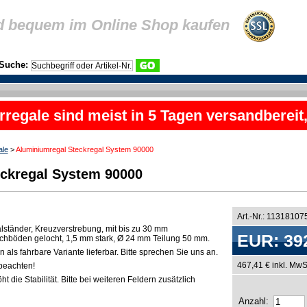
d bequem im Online Shop kaufen
Suche:
rregale sind meist in 5 Tagen versandbereit
ale
>
Aluminiumregal Steckregal System 90000
ckregal System 90000
Art.-Nr.: 11318107
lständer, Kreuzverstrebung, mit bis zu 30 mm
EUR: 39
chböden gelocht, 1,5 mm stark, Ø 24 mm Teilung 50 mm.
als fahrbare Variante lieferbar. Bitte sprechen Sie uns an.
467,41 € inkl. MwS
beachten!
t die Stabilität. Bitte bei weiteren Feldern zusätzlich
Anzahl: