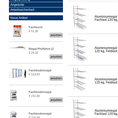
Angebote
Arbeitssicherheit
Aluminiumregal 
Neue Artikel
Fachlast 120 kg,
Fachbuch
€ 51,00
„Regalprüfung nach DIN
ansehen
EN 15635“
Aluminiumregal 
Regal-Prüflehre (2
120 kg, Feldlast
€ 24,20
Stück)
ansehen
Fachbodenregal
€ 519,83
Stecksystem MultiPlus
ansehen
Aluminiumregal 
2,25 Meter breit
120 kg, Feldlast
Fachbodenregal
€ 231,80
Stecksystem MultiPlus
ansehen
Aluminiumregal 
Fachbodenregal
Fachlast 120 kg,
€ 216,49