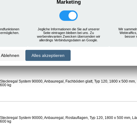
Marketing
Steckregal System 90000, Anbauregal, Rostauflagen, Typ 120, 1800 x 500 mm, Län
 600 kg
ndfunktionen
Jegliche Informationen die Sie auf unserer
Wir sammeln
 ermöglichen.
Seite eintragen bleiben bei uns. Zu
Webtraffics
werberelevanten Zwecken übersenden wir
besser 
allerdings Verbindungsdaten an Google.
Steckregal System 90000, Anbauregal, Böden gelocht, Ø 24 mm, Typ 120, 1800 x 
 Feldlast 800 kg
Ablehnen
Alles akzeptieren
Steckregal System 90000, Anbauregal, Fachböden glatt, Typ 120, 1800 x 500 mm, 
 600 kg
Steckregal System 90000, Anbauregal, Rostauflagen, Typ 120, 1800 x 500 mm, Län
 600 kg