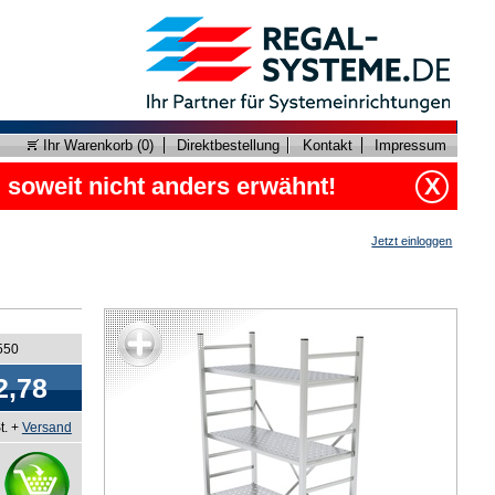
Ihr Warenkorb (
0
)
Direktbestellung
Kontakt
Impressum
, soweit nicht anders erwähnt!
X
Jetzt einloggen
550
2,78
t. +
Versand