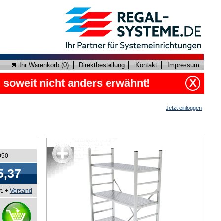
Ihr Warenkorb (
0
)
Direktbestellung
Kontakt
Impressum
, soweit nicht anders erwähnt!
X
Jetzt einloggen
050
5,37
t. +
Versand