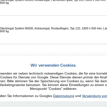
Steckregal System 90000, Anbauregal, Fachböden glatt, Typ 120, 1800 x 500 mm, 
 600 kg
Steckregal System 90000, Anbauregal, Rostauflagen, Typ 120, 1800 x 500 mm, Lä
 600 kg
Steckregal System 90000, Anbauregal, Böden gelocht, Ø 24 mm, Typ 120, 1800 x 
 Feldlast 800 kg
Wir verwenden Cookies.
wenden wir neben technisch notwendigen Cookies, die für eine korrek
ookies für Dienste von Google. Diese Dienste dienen primär der Anal
n. Bitte stimmen Sie der Speicherung von Cookies zu, wenn Sie damit
 Marketingzwecke benutzen. Sie können diese Einstellungen zu einem 
Steckregal System 90000, Anbauregal, Fachböden glatt, Typ 120, 1800 x 500 mm, 
Menüpunkt "Cookies" editieren.
 600 kg
alten Sie Informationen zu Googles
Datennutzung
und
Verwendung von