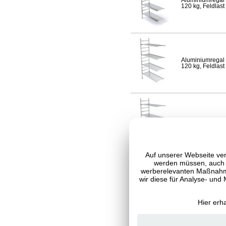
Aluminiumregal 
120 kg, Feldlast
Aluminiumregal 
120 kg, Feldlast
Aluminiumregal 
Fachlast 120 kg,
Auf unserer Webseite ver
werden müssen, auch C
werberelevanten Maßnahme
wir diese für Analyse- und
Aluminiumregal 
120 kg, Feldlast
Hier erh