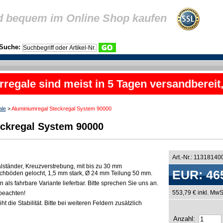
d bequem im Online Shop kaufen
Suche:
rregale sind meist in 5 Tagen versandbereit
ale
>
Aluminiumregal Steckregal System 90000
ckregal System 90000
Art.-Nr.: 11318140
lständer, Kreuzverstrebung, mit bis zu 30 mm
EUR: 46
chböden gelocht, 1,5 mm stark, Ø 24 mm Teilung 50 mm.
als fahrbare Variante lieferbar. Bitte sprechen Sie uns an.
553,79 € inkl. MwS
beachten!
t die Stabilität. Bitte bei weiteren Feldern zusätzlich
Anzahl: