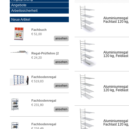
Angebote
Arbeitssicherheit
Aluminiumregal 
Neue Artikel
Fachlast 120 kg,
Fachbuch
€ 51,00
„Regalprüfung nach DIN
ansehen
EN 15635“
Aluminiumregal 
Regal-Prüflehre (2
120 kg, Feldlast
€ 24,20
Stück)
ansehen
Fachbodenregal
€ 519,83
Stecksystem MultiPlus
ansehen
Aluminiumregal 
2,25 Meter breit
120 kg, Feldlast
Fachbodenregal
€ 231,80
Stecksystem MultiPlus
ansehen
Aluminiumregal 
Fachbodenregal
Fachlast 120 kg,
€ 216,49