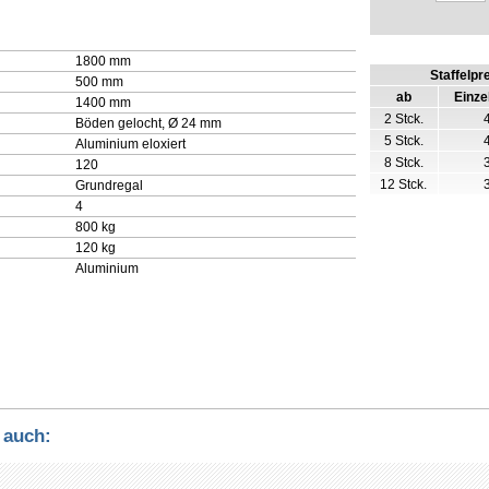
1800 mm
Staffelpr
500 mm
ab
Einze
1400 mm
2 Stck.
Böden gelocht, Ø 24 mm
5 Stck.
Aluminium eloxiert
8 Stck.
120
12 Stck.
Grundregal
4
800 kg
120 kg
Aluminium
 auch: