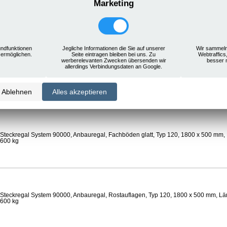
Marketing
Steckregal System 90000, Anbauregal, Rostauflagen, Typ 120, 1800 x 500 mm, Län
 600 kg
ndfunktionen
Jegliche Informationen die Sie auf unserer
Wir sammeln
 ermöglichen.
Seite eintragen bleiben bei uns. Zu
Webtraffics
werberelevanten Zwecken übersenden wir
besser 
allerdings Verbindungsdaten an Google.
Steckregal System 90000, Anbauregal, Böden gelocht, Ø 24 mm, Typ 120, 1800 x 
 Feldlast 800 kg
Ablehnen
Alles akzeptieren
Steckregal System 90000, Anbauregal, Fachböden glatt, Typ 120, 1800 x 500 mm, 
 600 kg
Steckregal System 90000, Anbauregal, Rostauflagen, Typ 120, 1800 x 500 mm, Län
 600 kg