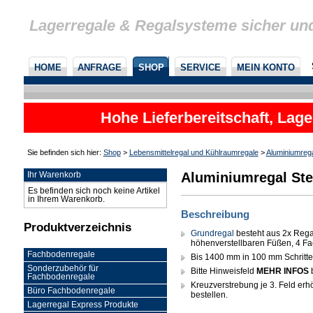
Lagerregale & Regalsysteme sicher un
HOME
ANFRAGE
SHOP
SERVICE
MEIN KONTO
Hohe Lieferbereitschaft, Lage
Sie befinden sich hier:
Shop
>
Lebensmittelregal und Kühlraumregale
>
Aluminiumreg
Aluminiumregal Ste
Ihr Warenkorb
Es befinden sich noch keine Artikel
in Ihrem Warenkorb.
Beschreibung
Produktverzeichnis
Grundregal
besteht aus 2x Rega
höhenverstellbaren Füßen, 4 Fa
Fachbodenregale
Bis 1400 mm in 100 mm Schritten 
Sonderzubehör für
Bitte Hinweisfeld
MEHR INFOS
Fachbodenregale
Kreuzverstrebung je 3. Feld erhöh
Büro Fachbodenregale
bestellen.
Lagerregal Express Produkte