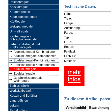
Palettenregale
Technische Daten:
Spezialregale
Kragarmregale
Höhe:
Kabeltrommelregale
Tiefe:
Kfz-Regale
Länge:
Weitspannregale
Ausführung:
Umweltregale
Farbe:
Kanbanregale -
Typ:
Schrägbodenregale
GR/AR:
Lebensmittelregal und
Böden:
Kühlraumregale
Feldlast:
Aluminiumregal-Kombinationen
Fachlast:
Aluminiumregale Komponenten
Edelstahlregal-Kombinationen
Material:
Edelstahlregale Komponenten
Aluminiumregale
Edelstahlregale
Getränkekistenregale
Weinregale
Stahlschränke
Werkstattbedarf
Kästen und Behälter
Zu diesem Artikel passt
Lagerbühnen
Leitern
Vorschaubild
Bezeichnung
Regalprüfung