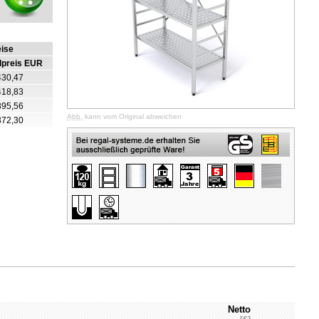
eise
lpreis EUR
430,47
418,83
395,56
Abb.
kann vom Original abweichen
372,30
Netto