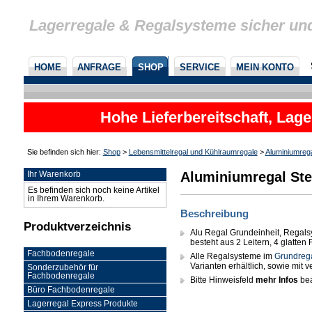
Lagerregale & Regalsysteme sicher un
HOME
ANFRAGE
SHOP
SERVICE
MEIN KONTO
Hohe Lieferbereitschaft, Lage
Sie befinden sich hier:
Shop
>
Lebensmittelregal und Kühlraumregale
>
Aluminiumreg
Aluminiumregal Ste
Ihr Warenkorb
Es befinden sich noch keine Artikel
in Ihrem Warenkorb.
Beschreibung
Produktverzeichnis
Alu Regal Grundeinheit, Regals
besteht aus 2 Leitern, 4 glatte
Fachbodenregale
Alle Regalsysteme im
Grundreg
Varianten erhältlich, sowie mit
Sonderzubehör für
Fachbodenregale
Bitte Hinweisfeld
mehr Infos
bea
Büro Fachbodenregale
Lagerregal Express Produkte