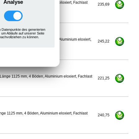
Analyse
ge 1100 mm, 4 Böden, Aluminium eloxiert, Fachlast
235,69
 Datenpunkte des generierten
, um Abläufe auf unserer Seite
nachvollziehen zu können.
350 mm, Länge 1125 mm, 4 Böden, Aluminium eloxiert,
245,22
Länge 1125 mm, 4 Böden, Aluminium eloxiert, Fachlast
221,25
ge 1125 mm, 4 Böden, Aluminium eloxiert, Fachlast
240,75