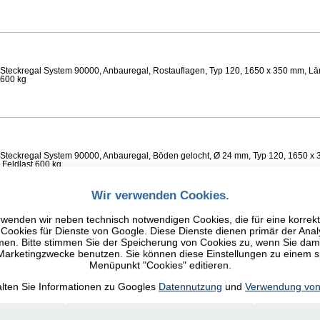
Steckregal System 90000, Anbauregal, Rostauflagen, Typ 120, 1650 x 350 mm, Lä
 600 kg
Steckregal System 90000, Anbauregal, Böden gelocht, Ø 24 mm, Typ 120, 1650 x 
 Feldlast 600 kg
Wir verwenden Cookies.
wenden wir neben technisch notwendigen Cookies, die für eine korrek
ookies für Dienste von Google. Diese Dienste dienen primär der Anal
n. Bitte stimmen Sie der Speicherung von Cookies zu, wenn Sie damit
Steckregal System 90000, Anbauregal, Fachböden glatt, Typ 120, 1650 x 350 mm, 
 600 kg
 Marketingzwecke benutzen. Sie können diese Einstellungen zu einem 
Menüpunkt "Cookies" editieren.
alten Sie Informationen zu Googles
Datennutzung
und
Verwendung von