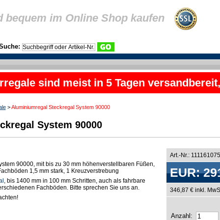
d bequem im Online Shop kaufen
Suche:
rregale sind meist in 5 Tagen versandbereit
ale
>
Aluminiumregal Steckregal System 90000
ckregal System 90000
Art.-Nr.: 11116107
ystem 90000, mit bis zu 30 mm höhenverstellbaren Füßen,
EUR: 29
n Fachböden 1,5 mm stark, 1 Kreuzverstrebung
al
, bis 1400 mm in 100 mm Schritten, auch als fahrbare
 verschiedenen Fachböden. Bitte sprechen Sie uns an.
346,87 € inkl. MwS
chten!
Anzahl: