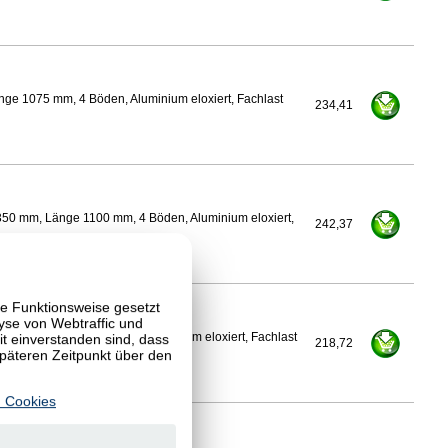
nge 1075 mm, 4 Böden, Aluminium eloxiert, Fachlast
234,41
350 mm, Länge 1100 mm, 4 Böden, Aluminium eloxiert,
242,37
te Funktionsweise gesetzt
yse von Webtraffic und
 einverstanden sind, dass
Länge 1100 mm, 4 Böden, Aluminium eloxiert, Fachlast
218,72
späteren Zeitpunkt über den
 Cookies