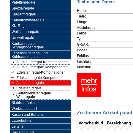
Technische Daten:
Palettenregale
Spezialregale
Höhe:
Kragarmregale
Tiefe:
Kabeltrommelregale
Länge:
Kfz-Regale
Ausführung:
Weitspannregale
Farbe:
Umweltregale
Typ:
Kanbanregale -
GR/AR:
Schrägbodenregale
Böden:
Lebensmittelregal und
Feldlast:
Kühlraumregale
Fachlast:
Aluminiumregal-Kombinationen
Material:
Aluminiumregale Komponenten
Edelstahlregal-Kombinationen
Edelstahlregale Komponenten
Aluminiumregale
Edelstahlregale
Getränkekistenregale
Weinregale
Stahlschränke
Werkstattbedarf
Zu diesem Artikel passt
Kästen und Behälter
Lagerbühnen
Vorschaubild
Bezeichnung
Leitern
Regalprüfung