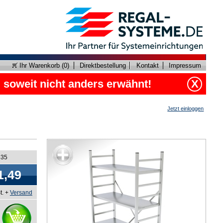
Ihr Warenkorb (
0
)
Direktbestellung
Kontakt
Impressum
, soweit nicht anders erwähnt!
X
Jetzt einloggen
535
1,49
t. +
Versand