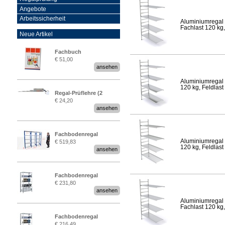
Angebote
Arbeitssicherheit
Aluminiumregal 
Fachlast 120 kg,
Neue Artikel
Fachbuch
€ 51,00
„Regalprüfung nach DIN
ansehen
EN 15635“
Aluminiumregal 
120 kg, Feldlast
Regal-Prüflehre (2
€ 24,20
Stück)
ansehen
Fachbodenregal
Aluminiumregal 
€ 519,83
Stecksystem MultiPlus
120 kg, Feldlast
ansehen
2,25 Meter breit
Fachbodenregal
€ 231,80
Stecksystem MultiPlus
ansehen
Aluminiumregal 
Fachlast 120 kg,
Fachbodenregal
€ 216,49