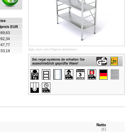
eise
lpreis EUR
269,63
262,34
247,77
Abb.
kann vom Original abweichen
233,19
Netto
[€]