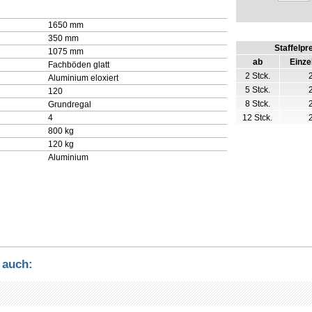
1650 mm
350 mm
Staffelpr
1075 mm
ab
Einze
Fachböden glatt
2 Stck.
Aluminium eloxiert
5 Stck.
120
8 Stck.
Grundregal
4
12 Stck.
800 kg
120 kg
Aluminium
 auch: