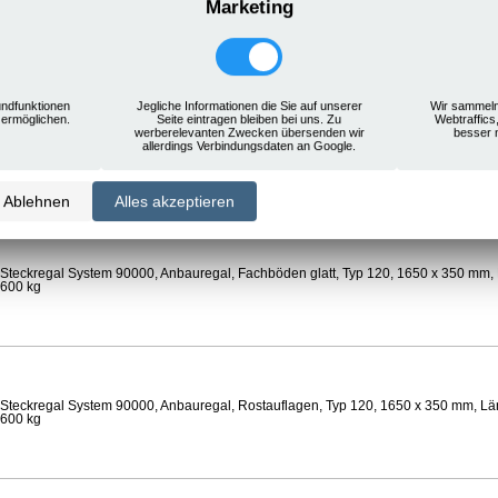
Marketing
Steckregal System 90000, Anbauregal, Rostauflagen, Typ 120, 1650 x 350 mm, Län
 600 kg
ndfunktionen
Jegliche Informationen die Sie auf unserer
Wir sammeln
 ermöglichen.
Seite eintragen bleiben bei uns. Zu
Webtraffics
werberelevanten Zwecken übersenden wir
besser 
Steckregal System 90000, Anbauregal, Böden gelocht, Ø 24 mm, Typ 120, 1650 x 
allerdings Verbindungsdaten an Google.
 Feldlast 600 kg
Ablehnen
Alles akzeptieren
Steckregal System 90000, Anbauregal, Fachböden glatt, Typ 120, 1650 x 350 mm, 
 600 kg
Steckregal System 90000, Anbauregal, Rostauflagen, Typ 120, 1650 x 350 mm, Län
 600 kg