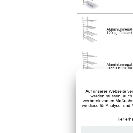
Aluminiumregal 
120 kg, Feldlast
Aluminiumregal 
Fachlast 120 kg,
Auf unserer Webseite ver
werden müssen, auch C
werberelevanten Maßnahme
Aluminiumregal 
120 kg, Feldlast
wir diese für Analyse- und
Hier erh