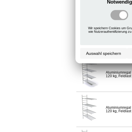
Notwendig
Aluminiumregal 
120 kg, Feldlast
Wir speichern Cookies um Gru
wie Nutzerauthentifizierung zu
Aluminiumregal 
Fachlast 120 kg,
Auswahl speichern
Aluminiumregal 
120 kg, Feldlast
Aluminiumregal 
120 kg, Feldlast