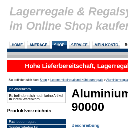
Lagerregale & Regal
im Online Shop kaufe
S
HOME
ANFRAGE
SHOP
SERVICE
MEIN KONTO
Hohe Lieferbereitschaft, Lagerrega
nicht
Sie befinden sich hier:
Shop
>
Lebensmittelregal und Kühlraumregale
>
Aluminiumregal
Aluminium
Ihr Warenkorb
Es befinden sich noch keine Artikel
in Ihrem Warenkorb.
90000
Produktverzeichnis
Fachbodenregale
Beschreibung
Sonderzubehör für