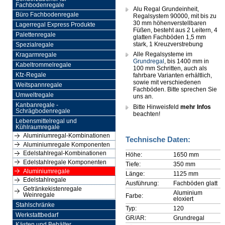
Fachbodenregale
Alu Regal Grundeinheit,
Büro Fachbodenregale
Regalsystem 90000, mit bis zu
30 mm höhenverstellbaren
Lagerregal Express Produkte
Füßen, besteht aus 2 Leitern, 4
Palettenregale
glatten Fachböden 1,5 mm
stark, 1 Kreuzverstrebung
Spezialregale
Alle Regalsysteme im
Kragarmregale
Grundregal
, bis 1400 mm in
Kabeltrommelregale
100 mm Schritten, auch als
Kfz-Regale
fahrbare Varianten erhältlich,
sowie mit verschiedenen
Weitspannregale
Fachböden. Bitte sprechen Sie
Umweltregale
uns an.
Kanbanregale -
Bitte Hinweisfeld
mehr Infos
Schrägbodenregale
beachten!
Lebensmittelregal und
Kühlraumregale
Aluminiumregal-Kombinationen
Technische Daten:
Aluminiumregale Komponenten
Edelstahlregal-Kombinationen
Höhe:
1650 mm
Edelstahlregale Komponenten
Tiefe:
350 mm
Aluminiumregale
Länge:
1125 mm
Edelstahlregale
Ausführung:
Fachböden glatt
Getränkekistenregale
Aluminium
Weinregale
Farbe:
eloxiert
Stahlschränke
Typ:
120
Werkstattbedarf
GR/AR:
Grundregal
Kästen und Behälter