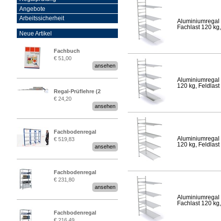
Angebote
Arbeitssicherheit
Aluminiumregal 
Fachlast 120 kg,
Neue Artikel
Fachbuch
€ 51,00
„Regalprüfung nach DIN
ansehen
EN 15635“
Aluminiumregal 
120 kg, Feldlast
Regal-Prüflehre (2
€ 24,20
Stück)
ansehen
Fachbodenregal
Aluminiumregal 
€ 519,83
Stecksystem MultiPlus
120 kg, Feldlast
ansehen
2,25 Meter breit
Fachbodenregal
€ 231,80
Stecksystem MultiPlus
ansehen
Aluminiumregal 
Fachlast 120 kg,
Fachbodenregal
€ 216,49