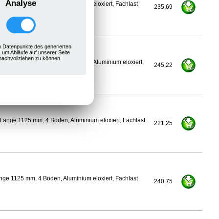
Analyse
ge 1100 mm, 4 Böden, Aluminium eloxiert, Fachlast
235,69
 Datenpunkte des generierten
, um Abläufe auf unserer Seite
nachvollziehen zu können.
350 mm, Länge 1125 mm, 4 Böden, Aluminium eloxiert,
245,22
Länge 1125 mm, 4 Böden, Aluminium eloxiert, Fachlast
221,25
ge 1125 mm, 4 Böden, Aluminium eloxiert, Fachlast
240,75