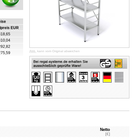
eise
lpreis EUR
318,65
310,04
292,82
Abb.
kann vom Original abweichen
275,59
Netto
[€]