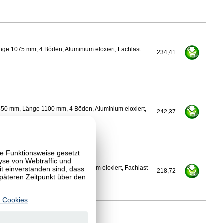
nge 1075 mm, 4 Böden, Aluminium eloxiert, Fachlast
234,41
350 mm, Länge 1100 mm, 4 Böden, Aluminium eloxiert,
242,37
te Funktionsweise gesetzt
yse von Webtraffic und
 einverstanden sind, dass
Länge 1100 mm, 4 Böden, Aluminium eloxiert, Fachlast
218,72
späteren Zeitpunkt über den
 Cookies