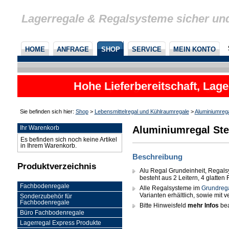
Lagerregale & Regalsysteme sicher un
HOME
ANFRAGE
SHOP
SERVICE
MEIN KONTO
Hohe Lieferbereitschaft, Lage
Sie befinden sich hier:
Shop
>
Lebensmittelregal und Kühlraumregale
>
Aluminiumreg
Aluminiumregal Ste
Ihr Warenkorb
Es befinden sich noch keine Artikel
in Ihrem Warenkorb.
Beschreibung
Produktverzeichnis
Alu Regal Grundeinheit, Regals
besteht aus 2 Leitern, 4 glatte
Fachbodenregale
Alle Regalsysteme im
Grundreg
Varianten erhältlich, sowie mit
Sonderzubehör für
Fachbodenregale
Bitte Hinweisfeld
mehr Infos
bea
Büro Fachbodenregale
Lagerregal Express Produkte