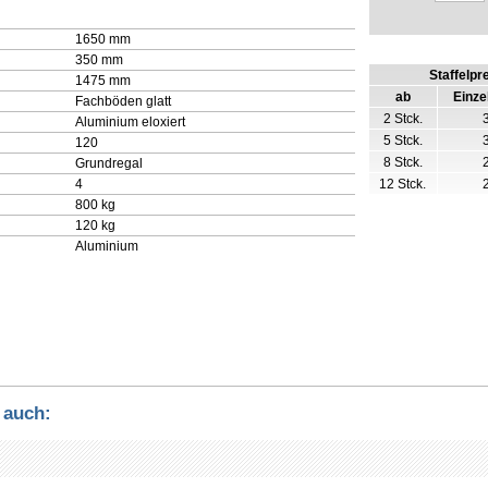
1650 mm
350 mm
Staffelpr
1475 mm
ab
Einze
Fachböden glatt
2 Stck.
Aluminium eloxiert
5 Stck.
120
8 Stck.
Grundregal
4
12 Stck.
800 kg
120 kg
Aluminium
 auch: