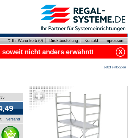
Ihr Warenkorb (
0
)
Direktbestellung
Kontakt
Impressum
, soweit nicht anders erwähnt!
X
Jetzt einloggen
535
4,49
t. +
Versand