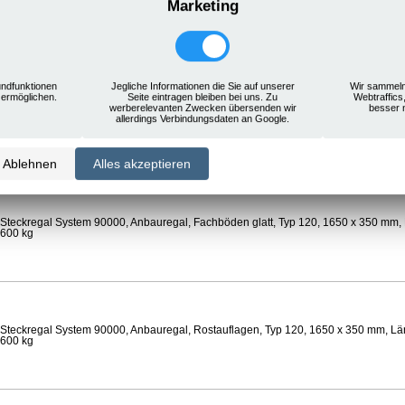
Marketing
Steckregal System 90000, Anbauregal, Rostauflagen, Typ 120, 1650 x 350 mm, Län
 600 kg
ndfunktionen
Jegliche Informationen die Sie auf unserer
Wir sammeln
 ermöglichen.
Seite eintragen bleiben bei uns. Zu
Webtraffics
werberelevanten Zwecken übersenden wir
besser 
Steckregal System 90000, Anbauregal, Böden gelocht, Ø 24 mm, Typ 120, 1650 x 
allerdings Verbindungsdaten an Google.
 Feldlast 600 kg
Ablehnen
Alles akzeptieren
Steckregal System 90000, Anbauregal, Fachböden glatt, Typ 120, 1650 x 350 mm, 
 600 kg
Steckregal System 90000, Anbauregal, Rostauflagen, Typ 120, 1650 x 350 mm, Län
 600 kg