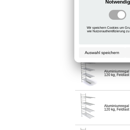
Notwendig
Aluminiumregal 
120 kg, Feldlast
Wir speichern Cookies um Gru
wie Nutzerauthentifizierung zu
Aluminiumregal 
Fachlast 120 kg,
Auswahl speichern
Aluminiumregal 
120 kg, Feldlast
Aluminiumregal 
120 kg, Feldlast