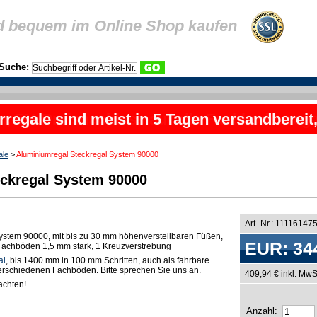
d bequem im Online Shop kaufen
Suche:
rregale sind meist in 5 Tagen versandbereit
ale
>
Aluminiumregal Steckregal System 90000
ckregal System 90000
Art.-Nr.: 11116147
ystem 90000, mit bis zu 30 mm höhenverstellbaren Füßen,
EUR: 34
n Fachböden 1,5 mm stark, 1 Kreuzverstrebung
al
, bis 1400 mm in 100 mm Schritten, auch als fahrbare
 verschiedenen Fachböden. Bitte sprechen Sie uns an.
409,94 € inkl. MwS
chten!
Anzahl: