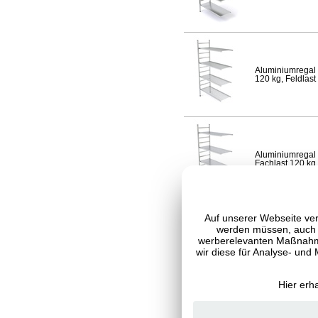
Aluminiumregal 
120 kg, Feldlast
Aluminiumregal 
Fachlast 120 kg,
Auf unserer Webseite ver
werden müssen, auch C
werberelevanten Maßnahme
Aluminiumregal 
120 kg, Feldlast
wir diese für Analyse- und
Hier erh