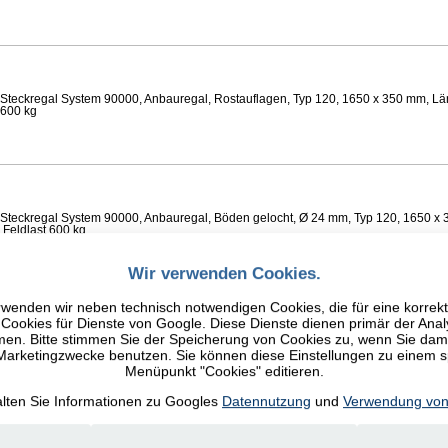
Steckregal System 90000, Anbauregal, Rostauflagen, Typ 120, 1650 x 350 mm, Lä
 600 kg
Steckregal System 90000, Anbauregal, Böden gelocht, Ø 24 mm, Typ 120, 1650 x 
 Feldlast 600 kg
Wir verwenden Cookies.
wenden wir neben technisch notwendigen Cookies, die für eine korrek
ookies für Dienste von Google. Diese Dienste dienen primär der Anal
n. Bitte stimmen Sie der Speicherung von Cookies zu, wenn Sie damit
Steckregal System 90000, Anbauregal, Fachböden glatt, Typ 120, 1650 x 350 mm, 
 600 kg
 Marketingzwecke benutzen. Sie können diese Einstellungen zu einem 
Menüpunkt "Cookies" editieren.
alten Sie Informationen zu Googles
Datennutzung
und
Verwendung von