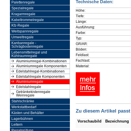
Technische Daten:
Palettenregale
Spezialregale
Höhe:
Kragarmregale
Tiefe:
Kabeltrommelregale
Länge:
Kfz-Regale
Ausführung:
Weitspannregale
Farbe:
Umweltregale
Typ:
Kanbanregale -
GR/AR:
Schrägbodenregale
Böden:
Lebensmittelregal und
Feldlast:
Kühlraumregale
Fachlast:
Aluminiumregal-Kombinationen
Material:
Aluminiumregale Komponenten
Edelstahlregal-Kombinationen
Edelstahlregale Komponenten
Aluminiumregale
Edelstahlregale
Getränkekistenregale
Weinregale
Stahlschränke
Werkstattbedarf
Zu diesem Artikel passt
Kästen und Behälter
Lagerbühnen
Vorschaubild
Bezeichnung
Leitern
Regalprüfung