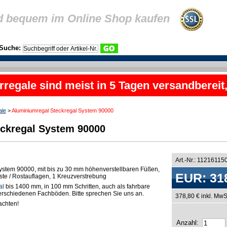
d bequem im Online Shop kaufen
Suche:
rregale sind meist in 5 Tagen versandbereit
ale
>
Aluminiumregal Steckregal System 90000
ckregal System 90000
Art.-Nr.: 11216115
ystem 90000, mit bis zu 30 mm höhenverstellbaren Füßen,
EUR: 31
oste / Rostauflagen, 1 Kreuzverstrebung
al
bis 1400 mm, in 100 mm Schritten, auch als fahrbare
 verschiedenen Fachböden. Bitte sprechen Sie uns an.
378,80 € inkl. MwS
chten!
Anzahl: