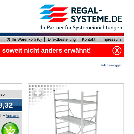
Ihr Warenkorb (
0
)
Direktbestellung
Kontakt
Impressum
, soweit nicht anders erwähnt!
X
Jetzt einloggen
035
8,32
t. +
Versand