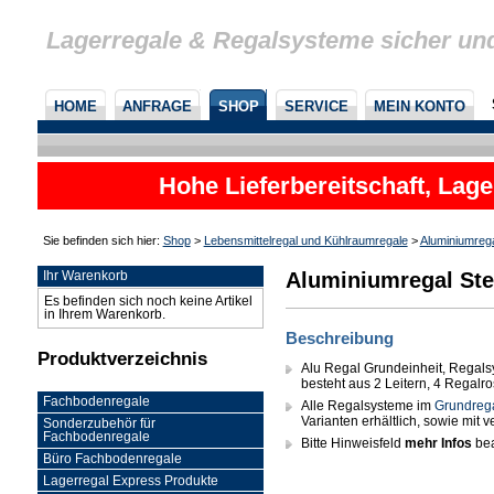
Lagerregale & Regalsysteme sicher un
HOME
ANFRAGE
SHOP
SERVICE
MEIN KONTO
Hohe Lieferbereitschaft, Lage
Sie befinden sich hier:
Shop
>
Lebensmittelregal und Kühlraumregale
>
Aluminiumreg
Aluminiumregal Ste
Ihr Warenkorb
Es befinden sich noch keine Artikel
in Ihrem Warenkorb.
Beschreibung
Produktverzeichnis
Alu Regal Grundeinheit, Regals
besteht aus 2 Leitern, 4 Regalr
Fachbodenregale
Alle Regalsysteme im
Grundreg
Varianten erhältlich, sowie mit
Sonderzubehör für
Fachbodenregale
Bitte Hinweisfeld
mehr Infos
bea
Büro Fachbodenregale
Lagerregal Express Produkte