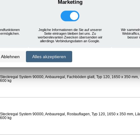
Marketing
Steckregal System 90000, Anbauregal, Rostauflagen, Typ 120, 1650 x 350 mm, Län
 600 kg
ndfunktionen
Jegliche Informationen die Sie auf unserer
Wir sammeln
 ermöglichen.
Seite eintragen bleiben bei uns. Zu
Webtraffics
werberelevanten Zwecken übersenden wir
besser 
Steckregal System 90000, Anbauregal, Böden gelocht, Ø 24 mm, Typ 120, 1650 x 
allerdings Verbindungsdaten an Google.
 Feldlast 600 kg
Ablehnen
Alles akzeptieren
Steckregal System 90000, Anbauregal, Fachböden glatt, Typ 120, 1650 x 350 mm, 
 600 kg
Steckregal System 90000, Anbauregal, Rostauflagen, Typ 120, 1650 x 350 mm, Län
 600 kg