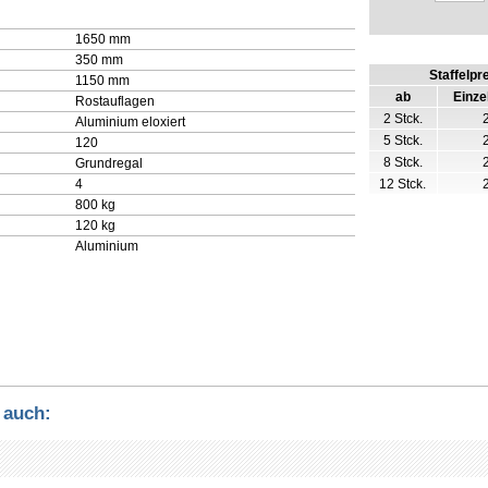
1650 mm
350 mm
Staffelpr
1150 mm
ab
Einze
Rostauflagen
2 Stck.
Aluminium eloxiert
5 Stck.
120
8 Stck.
Grundregal
4
12 Stck.
800 kg
120 kg
Aluminium
 auch: