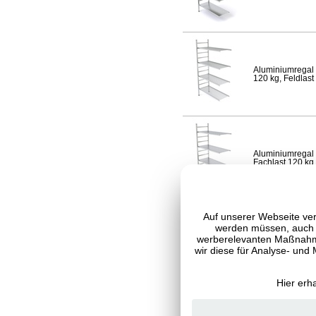
Aluminiumregal 
120 kg, Feldlast
Aluminiumregal 
Fachlast 120 kg,
Auf unserer Webseite ver
werden müssen, auch C
werberelevanten Maßnahme
Aluminiumregal 
120 kg, Feldlast
wir diese für Analyse- und
Hier erh