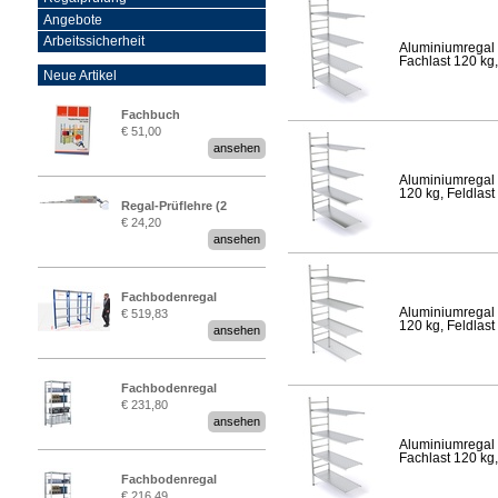
Angebote
Arbeitssicherheit
Aluminiumregal 
Fachlast 120 kg,
Neue Artikel
Fachbuch
€ 51,00
„Regalprüfung nach DIN
ansehen
EN 15635“
Aluminiumregal 
120 kg, Feldlast
Regal-Prüflehre (2
€ 24,20
Stück)
ansehen
Fachbodenregal
Aluminiumregal 
€ 519,83
Stecksystem MultiPlus
120 kg, Feldlast
ansehen
2,25 Meter breit
Fachbodenregal
€ 231,80
Stecksystem MultiPlus
ansehen
Aluminiumregal 
Fachlast 120 kg,
Fachbodenregal
€ 216,49