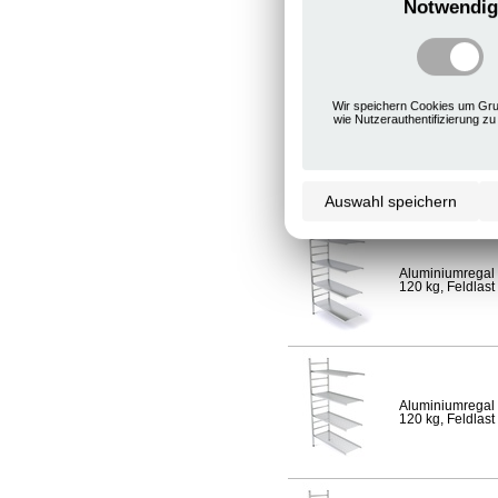
Notwendig
Aluminiumregal 
120 kg, Feldlast
Wir speichern Cookies um Gru
wie Nutzerauthentifizierung zu
Aluminiumregal 
Fachlast 120 kg,
Auswahl speichern
Aluminiumregal 
120 kg, Feldlast
Aluminiumregal 
120 kg, Feldlast