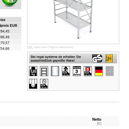
eise
lpreis EUR
294,45
286,49
270,57
Abb.
kann vom Original abweichen
254,66
Netto
[€]