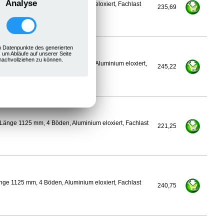
Analyse
ge 1100 mm, 4 Böden, Aluminium eloxiert, Fachlast
235,69
 Datenpunkte des generierten
, um Abläufe auf unserer Seite
nachvollziehen zu können.
350 mm, Länge 1125 mm, 4 Böden, Aluminium eloxiert,
245,22
Länge 1125 mm, 4 Böden, Aluminium eloxiert, Fachlast
221,25
ge 1125 mm, 4 Böden, Aluminium eloxiert, Fachlast
240,75