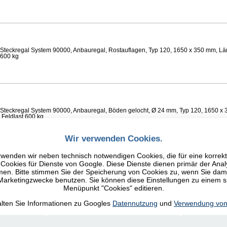
Steckregal System 90000, Anbauregal, Rostauflagen, Typ 120, 1650 x 350 mm, Lä
 600 kg
Steckregal System 90000, Anbauregal, Böden gelocht, Ø 24 mm, Typ 120, 1650 x 
 Feldlast 600 kg
Wir verwenden Cookies.
wenden wir neben technisch notwendigen Cookies, die für eine korrek
ookies für Dienste von Google. Diese Dienste dienen primär der Anal
n. Bitte stimmen Sie der Speicherung von Cookies zu, wenn Sie damit
Steckregal System 90000, Anbauregal, Fachböden glatt, Typ 120, 1650 x 350 mm, 
 600 kg
 Marketingzwecke benutzen. Sie können diese Einstellungen zu einem 
Menüpunkt "Cookies" editieren.
alten Sie Informationen zu Googles
Datennutzung
und
Verwendung von