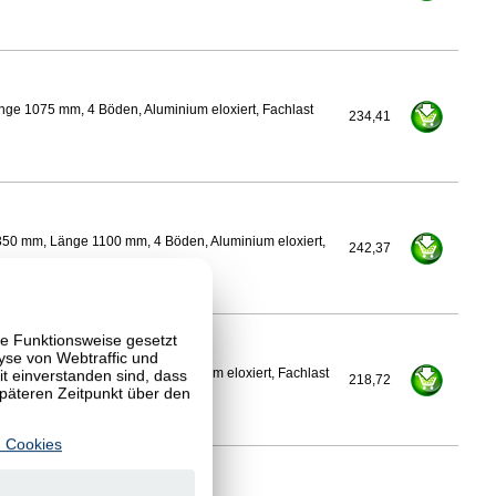
nge 1075 mm, 4 Böden, Aluminium eloxiert, Fachlast
234,41
350 mm, Länge 1100 mm, 4 Böden, Aluminium eloxiert,
242,37
te Funktionsweise gesetzt
yse von Webtraffic und
 einverstanden sind, dass
Länge 1100 mm, 4 Böden, Aluminium eloxiert, Fachlast
218,72
späteren Zeitpunkt über den
 Cookies