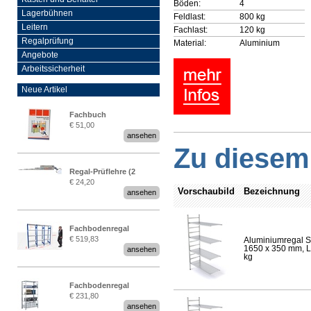
Böden:
4
Lagerbühnen
Feldlast:
800 kg
Leitern
Fachlast:
120 kg
Regalprüfung
Material:
Aluminium
Angebote
Arbeitssicherheit
Neue Artikel
Fachbuch
€ 51,00
„Regalprüfung nach DIN
ansehen
EN 15635“
Zu diesem 
Regal-Prüflehre (2
€ 24,20
Stück)
Vorschaubild
Bezeichnung
ansehen
Fachbodenregal
€ 519,83
Aluminiumregal S
Stecksystem MultiPlus
1650 x 350 mm, Lä
ansehen
2,25 Meter breit
kg
Fachbodenregal
€ 231,80
Stecksystem MultiPlus
ansehen