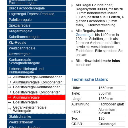
Fachbodenregale
Alu Regal Grundeinheit,
Büro Fachbodenregale
Regalsystem 90000, mit bis zu
30 mm höhenverstellbaren
Lagerregal Express Produkte
Füßen, besteht aus 2 Leitern, 4
Palettenregale
glatten Fachböden 1,5 mm
stark, 1 Kreuzverstrebung
Spezialregale
Alle Regalsysteme im
Kragarmregale
Grundregal
, bis 1400 mm in
Kabeltrommelregale
100 mm Schritten, auch als
Kfz-Regale
fahrbare Varianten erhältlich,
sowie mit verschiedenen
Weitspannregale
Fachböden. Bitte sprechen Sie
Umweltregale
uns an.
Kanbanregale -
Bitte Hinweisfeld
mehr Infos
Schrägbodenregale
beachten!
Lebensmittelregal und
Kühlraumregale
Aluminiumregal-Kombinationen
Technische Daten:
Aluminiumregale Komponenten
Edelstahlregal-Kombinationen
Höhe:
1650 mm
Edelstahlregale Komponenten
Tiefe:
350 mm
Aluminiumregale
Länge:
1350 mm
Edelstahlregale
Ausführung:
Fachböden glatt
Getränkekistenregale
Aluminium
Weinregale
Farbe:
eloxiert
Stahlschränke
Typ:
120
Werkstattbedarf
GR/AR:
Grundregal
Kästen und Behälter