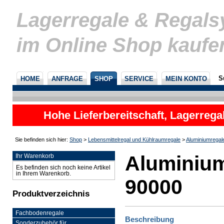
Lagerregale & Regal
im Online Shop kaufe
S
HOME
ANFRAGE
SHOP
SERVICE
MEIN KONTO
Hohe Lieferbereitschaft, Lagerrega
nicht
Sie befinden sich hier:
Shop
>
Lebensmittelregal und Kühlraumregale
>
Aluminiumregal
Aluminium
Ihr Warenkorb
Es befinden sich noch keine Artikel
in Ihrem Warenkorb.
90000
Produktverzeichnis
Fachbodenregale
Beschreibung
Sonderzubehör für