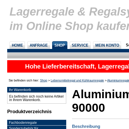
Lagerregale & Regal
im Online Shop kaufe
S
HOME
ANFRAGE
SHOP
SERVICE
MEIN KONTO
Hohe Lieferbereitschaft, Lagerrega
nicht
Sie befinden sich hier:
Shop
>
Lebensmittelregal und Kühlraumregale
>
Aluminiumregal
Aluminium
Ihr Warenkorb
Es befinden sich noch keine Artikel
in Ihrem Warenkorb.
90000
Produktverzeichnis
Fachbodenregale
Beschreibung
Sonderzubehör für