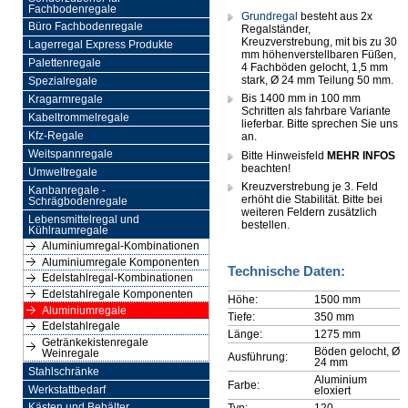
Fachbodenregale
Grundregal
besteht aus 2x
Büro Fachbodenregale
Regalständer,
Kreuzverstrebung, mit bis zu 30
Lagerregal Express Produkte
mm höhenverstellbaren Füßen,
Palettenregale
4 Fachböden gelocht, 1,5 mm
stark, Ø 24 mm Teilung 50 mm.
Spezialregale
Bis 1400 mm in 100 mm
Kragarmregale
Schritten als fahrbare Variante
Kabeltrommelregale
lieferbar. Bitte sprechen Sie uns
Kfz-Regale
an.
Weitspannregale
Bitte Hinweisfeld
MEHR INFOS
beachten!
Umweltregale
Kreuzverstrebung je 3. Feld
Kanbanregale -
erhöht die Stabilität. Bitte bei
Schrägbodenregale
weiteren Feldern zusätzlich
Lebensmittelregal und
bestellen.
Kühlraumregale
Aluminiumregal-Kombinationen
Aluminiumregale Komponenten
Technische Daten:
Edelstahlregal-Kombinationen
Edelstahlregale Komponenten
Höhe:
1500 mm
Aluminiumregale
Tiefe:
350 mm
Edelstahlregale
Länge:
1275 mm
Getränkekistenregale
Böden gelocht, Ø
Weinregale
Ausführung:
24 mm
Stahlschränke
Aluminium
Farbe:
Werkstattbedarf
eloxiert
Typ:
120
Kästen und Behälter