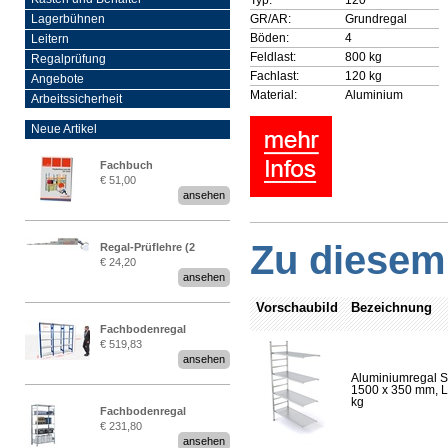
GR/AR:
Grundregal
Lagerbühnen
Böden:
4
Leitern
Feldlast:
800 kg
Regalprüfung
Fachlast:
120 kg
Angebote
Material:
Aluminium
Arbeitssicherheit
Neue Artikel
Fachbuch
€ 51,00
„Regalprüfung nach DIN
ansehen
EN 15635“
Zu diesem 
Regal-Prüflehre (2
€ 24,20
Stück)
ansehen
Vorschaubild
Bezeichnung
Fachbodenregal
€ 519,83
Stecksystem MultiPlus
ansehen
2,25 Meter breit
Aluminiumregal S
1500 x 350 mm, Lä
kg
Fachbodenregal
€ 231,80
Stecksystem MultiPlus
ansehen