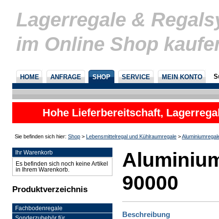
Lagerregale & Regal
im Online Shop kaufe
S
HOME
ANFRAGE
SHOP
SERVICE
MEIN KONTO
Hohe Lieferbereitschaft, Lagerrega
nicht
Sie befinden sich hier:
Shop
>
Lebensmittelregal und Kühlraumregale
>
Aluminiumregal
Aluminium
Ihr Warenkorb
Es befinden sich noch keine Artikel
in Ihrem Warenkorb.
90000
Produktverzeichnis
Fachbodenregale
Beschreibung
Sonderzubehör für