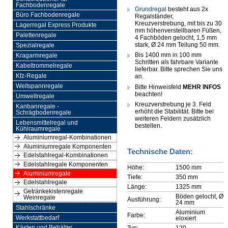
Fachbodenregale
Grundregal
besteht aus 2x
Büro Fachbodenregale
Regalständer,
Kreuzverstrebung, mit bis zu 30
Lagerregal Express Produkte
mm höhenverstellbaren Füßen,
Palettenregale
4 Fachböden gelocht, 1,5 mm
stark, Ø 24 mm Teilung 50 mm.
Spezialregale
Bis 1400 mm in 100 mm
Kragarmregale
Schritten als fahrbare Variante
Kabeltrommelregale
lieferbar. Bitte sprechen Sie uns
Kfz-Regale
an.
Weitspannregale
Bitte Hinweisfeld
MEHR INFOS
beachten!
Umweltregale
Kreuzverstrebung je 3. Feld
Kanbanregale -
erhöht die Stabilität. Bitte bei
Schrägbodenregale
weiteren Feldern zusätzlich
Lebensmittelregal und
bestellen.
Kühlraumregale
Aluminiumregal-Kombinationen
Aluminiumregale Komponenten
Technische Daten:
Edelstahlregal-Kombinationen
Edelstahlregale Komponenten
Höhe:
1500 mm
Aluminiumregale
Tiefe:
350 mm
Edelstahlregale
Länge:
1325 mm
Getränkekistenregale
Böden gelocht, Ø
Weinregale
Ausführung:
24 mm
Stahlschränke
Aluminium
Farbe:
Werkstattbedarf
eloxiert
Typ:
120
Kästen und Behälter