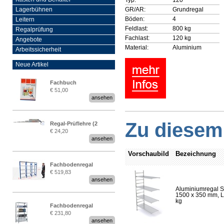
GR/AR:
Grundregal
Lagerbühnen
Böden:
4
Leitern
Feldlast:
800 kg
Regalprüfung
Fachlast:
120 kg
Angebote
Material:
Aluminium
Arbeitssicherheit
Neue Artikel
Fachbuch
€ 51,00
„Regalprüfung nach DIN
ansehen
EN 15635“
Zu diesem 
Regal-Prüflehre (2
€ 24,20
Stück)
ansehen
Vorschaubild
Bezeichnung
Fachbodenregal
€ 519,83
Stecksystem MultiPlus
ansehen
2,25 Meter breit
Aluminiumregal S
1500 x 350 mm, Lä
kg
Fachbodenregal
€ 231,80
Stecksystem MultiPlus
ansehen