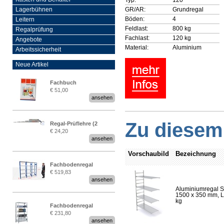
GR/AR:
Grundregal
Lagerbühnen
Böden:
4
Leitern
Feldlast:
800 kg
Regalprüfung
Fachlast:
120 kg
Angebote
Material:
Aluminium
Arbeitssicherheit
Neue Artikel
Fachbuch
€ 51,00
„Regalprüfung nach DIN
ansehen
EN 15635“
Zu diesem 
Regal-Prüflehre (2
€ 24,20
Stück)
ansehen
Vorschaubild
Bezeichnung
Fachbodenregal
€ 519,83
Stecksystem MultiPlus
ansehen
2,25 Meter breit
Aluminiumregal S
1500 x 350 mm, Lä
kg
Fachbodenregal
€ 231,80
Stecksystem MultiPlus
ansehen