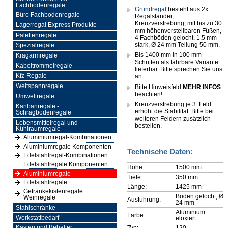
Fachbodenregale
Grundregal
besteht aus 2x
Büro Fachbodenregale
Regalständer,
Kreuzverstrebung, mit bis zu 30
Lagerregal Express Produkte
mm höhenverstellbaren Füßen,
Palettenregale
4 Fachböden gelocht, 1,5 mm
stark, Ø 24 mm Teilung 50 mm.
Spezialregale
Bis 1400 mm in 100 mm
Kragarmregale
Schritten als fahrbare Variante
Kabeltrommelregale
lieferbar. Bitte sprechen Sie uns
Kfz-Regale
an.
Weitspannregale
Bitte Hinweisfeld
MEHR INFOS
beachten!
Umweltregale
Kreuzverstrebung je 3. Feld
Kanbanregale -
erhöht die Stabilität. Bitte bei
Schrägbodenregale
weiteren Feldern zusätzlich
Lebensmittelregal und
bestellen.
Kühlraumregale
Aluminiumregal-Kombinationen
Aluminiumregale Komponenten
Technische Daten:
Edelstahlregal-Kombinationen
Edelstahlregale Komponenten
Höhe:
1500 mm
Aluminiumregale
Tiefe:
350 mm
Edelstahlregale
Länge:
1425 mm
Getränkekistenregale
Böden gelocht, Ø
Weinregale
Ausführung:
24 mm
Stahlschränke
Aluminium
Farbe:
Werkstattbedarf
eloxiert
Typ:
120
Kästen und Behälter