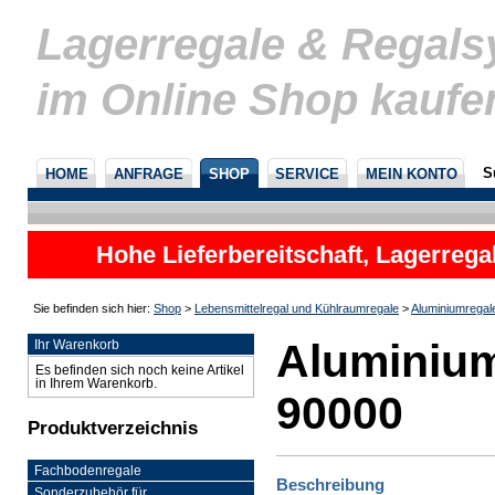
Lagerregale & Regal
im Online Shop kaufe
S
HOME
ANFRAGE
SHOP
SERVICE
MEIN KONTO
Hohe Lieferbereitschaft, Lagerrega
nicht
Sie befinden sich hier:
Shop
>
Lebensmittelregal und Kühlraumregale
>
Aluminiumregal
Aluminium
Ihr Warenkorb
Es befinden sich noch keine Artikel
in Ihrem Warenkorb.
90000
Produktverzeichnis
Fachbodenregale
Beschreibung
Sonderzubehör für