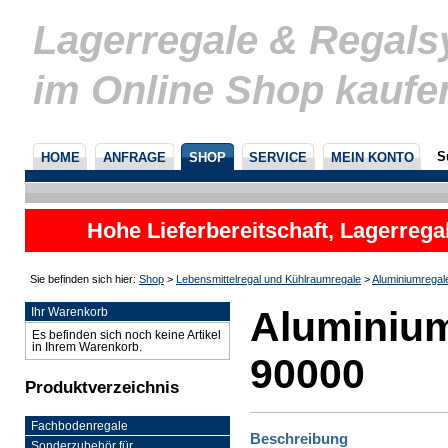
Lagerregale & Regal
im Online Shop kaufe
S
HOME
ANFRAGE
SHOP
SERVICE
MEIN KONTO
Hohe Lieferbereitschaft, Lagerrega
nicht
Sie befinden sich hier:
Shop
>
Lebensmittelregal und Kühlraumregale
>
Aluminiumregal
Aluminium
Ihr Warenkorb
Es befinden sich noch keine Artikel
in Ihrem Warenkorb.
90000
Produktverzeichnis
Fachbodenregale
Beschreibung
Sonderzubehör für