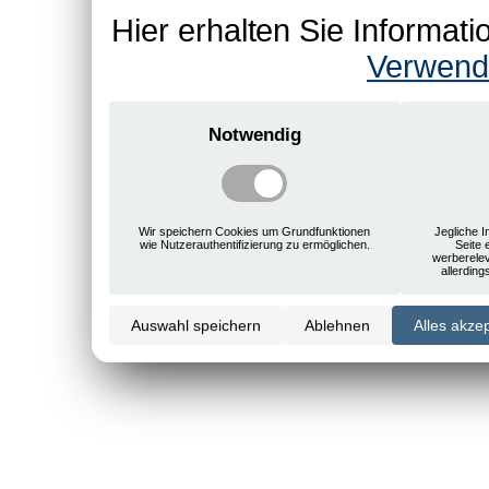
Hier erhalten Sie Informa
Verwend
Notwendig
Wir speichern Cookies um Grundfunktionen
Jegliche I
wie Nutzerauthentifizierung zu ermöglichen.
Seite 
werberele
allerdin
Auswahl speichern
Ablehnen
Alles akze