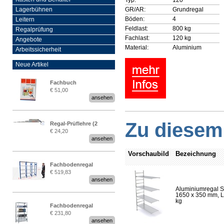
GR/AR:
Grundregal
Lagerbühnen
Böden:
4
Leitern
Feldlast:
800 kg
Regalprüfung
Fachlast:
120 kg
Angebote
Material:
Aluminium
Arbeitssicherheit
Neue Artikel
Fachbuch
€ 51,00
„Regalprüfung nach DIN
ansehen
EN 15635“
Zu diesem 
Regal-Prüflehre (2
€ 24,20
Stück)
ansehen
Vorschaubild
Bezeichnung
Fachbodenregal
€ 519,83
Stecksystem MultiPlus
ansehen
2,25 Meter breit
Aluminiumregal S
1650 x 350 mm, Lä
kg
Fachbodenregal
€ 231,80
Stecksystem MultiPlus
ansehen