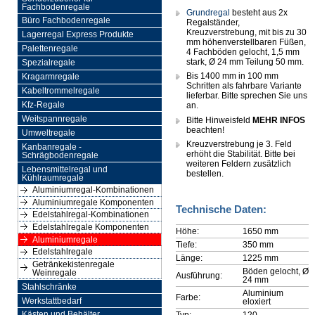
Fachbodenregale
Grundregal
besteht aus 2x
Büro Fachbodenregale
Regalständer,
Kreuzverstrebung, mit bis zu 30
Lagerregal Express Produkte
mm höhenverstellbaren Füßen,
Palettenregale
4 Fachböden gelocht, 1,5 mm
stark, Ø 24 mm Teilung 50 mm.
Spezialregale
Bis 1400 mm in 100 mm
Kragarmregale
Schritten als fahrbare Variante
Kabeltrommelregale
lieferbar. Bitte sprechen Sie uns
Kfz-Regale
an.
Weitspannregale
Bitte Hinweisfeld
MEHR INFOS
beachten!
Umweltregale
Kreuzverstrebung je 3. Feld
Kanbanregale -
erhöht die Stabilität. Bitte bei
Schrägbodenregale
weiteren Feldern zusätzlich
Lebensmittelregal und
bestellen.
Kühlraumregale
Aluminiumregal-Kombinationen
Aluminiumregale Komponenten
Technische Daten:
Edelstahlregal-Kombinationen
Edelstahlregale Komponenten
Höhe:
1650 mm
Aluminiumregale
Tiefe:
350 mm
Edelstahlregale
Länge:
1225 mm
Getränkekistenregale
Böden gelocht, Ø
Weinregale
Ausführung:
24 mm
Stahlschränke
Aluminium
Farbe:
Werkstattbedarf
eloxiert
Typ:
120
Kästen und Behälter