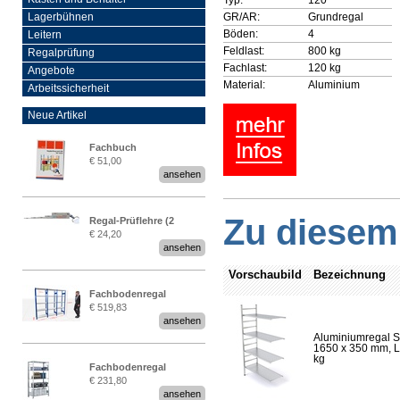
GR/AR:
Grundregal
Lagerbühnen
Böden:
4
Leitern
Feldlast:
800 kg
Regalprüfung
Fachlast:
120 kg
Angebote
Material:
Aluminium
Arbeitssicherheit
Neue Artikel
Fachbuch
€ 51,00
„Regalprüfung nach DIN
ansehen
EN 15635“
Zu diesem 
Regal-Prüflehre (2
€ 24,20
Stück)
ansehen
Vorschaubild
Bezeichnung
Fachbodenregal
€ 519,83
Stecksystem MultiPlus
ansehen
2,25 Meter breit
Aluminiumregal S
1650 x 350 mm, Lä
kg
Fachbodenregal
€ 231,80
Stecksystem MultiPlus
ansehen