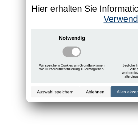
Hier erhalten Sie Informa
Verwend
Notwendig
Wir speichern Cookies um Grundfunktionen
Jegliche I
wie Nutzerauthentifizierung zu ermöglichen.
Seite 
werberele
allerdin
Auswahl speichern
Ablehnen
Alles akze