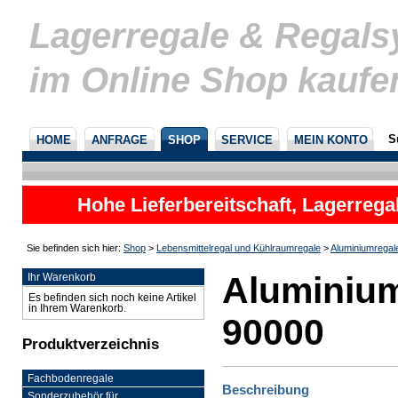
Lagerregale & Regal
im Online Shop kaufe
S
HOME
ANFRAGE
SHOP
SERVICE
MEIN KONTO
Hohe Lieferbereitschaft, Lagerrega
nicht
Sie befinden sich hier:
Shop
>
Lebensmittelregal und Kühlraumregale
>
Aluminiumregal
Aluminium
Ihr Warenkorb
Es befinden sich noch keine Artikel
in Ihrem Warenkorb.
90000
Produktverzeichnis
Fachbodenregale
Beschreibung
Sonderzubehör für